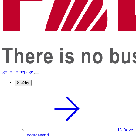
go to homepage
Služby
Daňové
poradenství