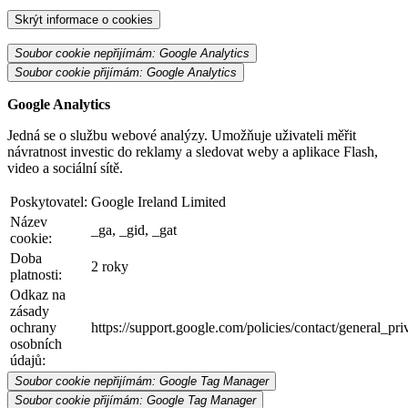
Skrýt informace o cookies
Soubor cookie nepřijímám: Google Analytics
Soubor cookie přijímám: Google Analytics
Google Analytics
Jedná se o službu webové analýzy. Umožňuje uživateli měřit
návratnost investic do reklamy a sledovat weby a aplikace Flash,
video a sociální sítě.
Poskytovatel:
Google Ireland Limited
Název
_ga, _gid, _gat
cookie:
Doba
2 roky
platnosti:
Odkaz na
zásady
ochrany
https://support.google.com/policies/contact/general_pr
osobních
údajů:
Soubor cookie nepřijímám: Google Tag Manager
Soubor cookie přijímám: Google Tag Manager