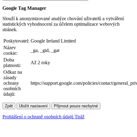
Google Tag Manager
Slouží k anonymizované analýze chování uživatelů a vytváření
statistických vyhodnocení za účelem optimalizace webových
stránek.
Poskytovatel:
Google Ireland Limited
Název
_ga, _gid, _gat
cookie:
Doba
Až 2 roky
platnosti:
Odkaz na
zásady
ochrany
https://support.google.com/policies/contact/general_pr
osobních
údajů:
Zpět
Uložit nastavení
Přijmout pouze nezbytné
Prohlášení o ochraně osobních údajů
Tiráž