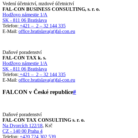
Vedení účetnictví, mzdové účetnictví
FAL-CON BUSINESS CONSULTING, s. r. o.
Hodžovo námestie 1/A
SK - 811 06 Bratislava
Telefon:
+421 – 2 – 32 144 335
E-Mail:
office.bratislava(at)fal-con.eu
Daňové poradenství
FAL-CON TAX k. s.
Hodžovo námestie 1/A
SK - 811 06 Bratislava
Telefon:
+421 – 2 – 32 144 335
E-Mail:
office.bratislava(at)fal-con.eu
FALCON v České republice
#
Daňové poradenství
FAL-CON TAX CONSULTING s. r. o.
Na Dvorcích 122/18
, Krč
CZ - 140 00 Praha 4
Telefon:
+420 724 302 539