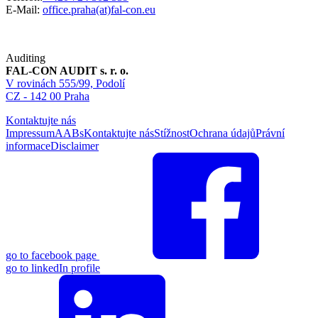
E-Mail:
office.praha(at)fal-con.eu
Auditing
FAL-CON AUDIT s. r. o.
V rovinách 555/99, Podolí
CZ - 142 00 Praha
Kontaktujte nás
Impressum
AABs
Kontaktujte nás
Stížnost
Ochrana údajů
Právní
informace
Disclaimer
go to facebook page
go to linkedIn profile