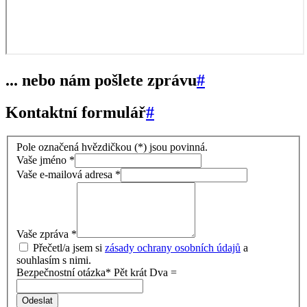
... nebo nám pošlete zprávu
#
Kontaktní formulář
#
Pole označená hvězdičkou (*) jsou povinná.
Vaše jméno
*
Vaše e-mailová adresa
*
Vaše zpráva
*
Přečetl/a jsem si
zásady ochrany osobních údajů
a
souhlasím s nimi.
Bezpečnostní otázka*
Pět krát Dva =