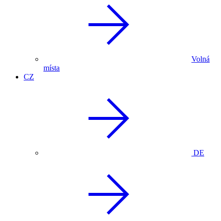
Volná
místa
CZ
DE