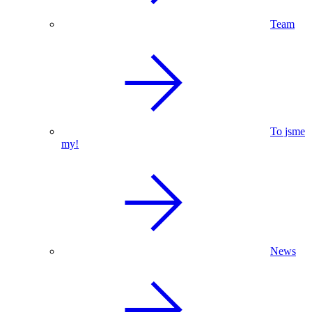
Team
To jsme
my!
News