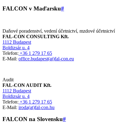
FALCON v Maďarsku
#
Daňové poradenství, vedení účetnictví, mzdové účetnictví
FAL-CON CONSULTING Kft.
1112 Budapest
Boldizsár u. 4
Telefon:
+36 1 279 17 65
E-Mail:
office.budapest(at)fal-con.eu
Audit
FAL-CON AUDIT Kft.
1112 Budapest
Boldizsár u. 4
Telefon:
+36 1 279 17 65
E-Mail:
iroda(at)fal-con.hu
FALCON na Slovensku
#