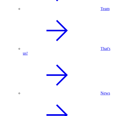
Team
That's
us!
News