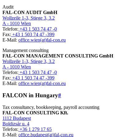
Audit
FAL-CON AUDIT GmbH
Wollzeile 1-3, Stiege 3, 3.2
A - 1010 Wien
Telefon:
+43 1 503 74 47 -0
Fax:
+43 1 503 74 47 -399
E-Mail:
office.wien(at)fal-con.eu
Management consulting
FAL-CON MANAGEMENT CONSULTING GmbH
Wollzeile 1-3, Stiege 3, 3.2
A - 1010 Wien
Telefon:
+43 1 503 74 47 -0
Fax:
+43 1 503 74 47 -399
E-Mail:
office.wien(at)fal-con.eu
FALCON in Hungary
#
Tax consultancy, bookkeeping, payroll accounting
FAL-CON CONSULTING Kft.
1112 Budapest
Boldizsár u. 4
Telefon:
+36 1 279 17 65
E-Mail:
office.budapest(at)fal-con.eu