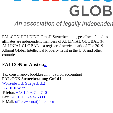
FAL-CON HOLDING GmbH Steuerberatungsgesellschaft and its
affiliates are independent members of ALLINIAL GLOBAL ®;
ALLINIAL GLOBAL is a registered service mark of The 2019
Allinial Global Intellectual Property Trust in the U.S. and other
countries.
FALCON in Austria
#
Tax consultancy, bookkeeping, payroll accounting
FAL-CON Steuerberatung GmbH
Wollzeile 1-3, Stiege 3, 3.2
A - 1010 Wien
Telefon:
+43 1 503 74 47 -0
Fax:
+43 1 503 74 47 -399
E-Mail:
office.wien(at)fal-con.eu