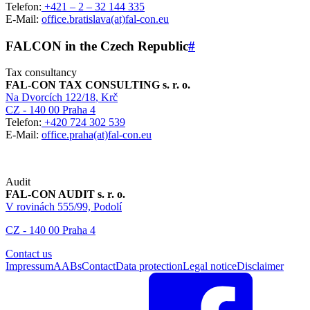
Telefon:
+421 – 2 – 32 144 335
E-Mail:
office.bratislava(at)fal-con.eu
FALCON in the Czech Republic
#
Tax consultancy
FAL-CON TAX CONSULTING s. r. o.
Na Dvorcích 122/18
, Krč
CZ - 140 00 Praha 4
Telefon:
+420 724 302 539
E-Mail:
office.praha(at)fal-con.eu
Audit
FAL-CON AUDIT s. r. o.
V rovinách 555/99, Podolí
CZ - 140 00 Praha 4
Contact us
Impressum
AABs
Contact
Data protection
Legal notice
Disclaimer