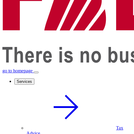
go to homepage
Services
Tax
Advice