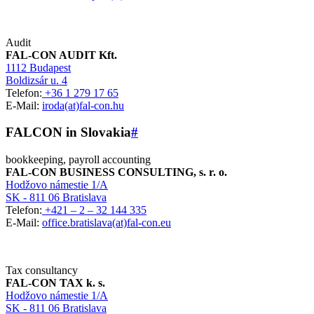
Audit
FAL-CON AUDIT Kft.
1112 Budapest
Boldizsár u. 4
Telefon:
+36 1 279 17 65
E-Mail:
iroda(at)fal-con.hu
FALCON in Slovakia
#
bookkeeping, payroll accounting
FAL-CON BUSINESS CONSULTING, s. r. o.
Hodžovo námestie 1/A
SK - 811 06 Bratislava
Telefon:
+421 – 2 – 32 144 335
E-Mail:
office.bratislava(at)fal-con.eu
Tax consultancy
FAL-CON TAX k. s.
Hodžovo námestie 1/A
SK - 811 06 Bratislava