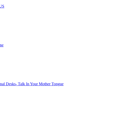
US
ine
onal Desks- Talk In Your Mother Tongue