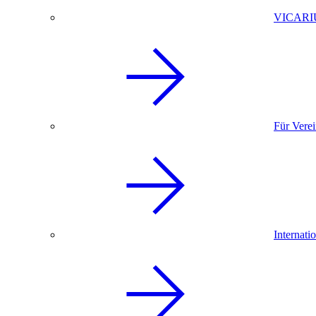
VICARI
Für Vere
Internati