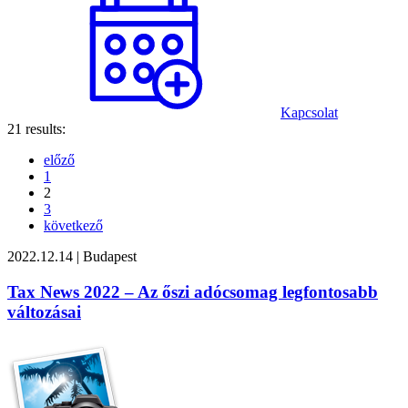
Kapcsolat
21 results:
előző
1
2
3
következő
2022.12.14
|
Budapest
Tax News 2022 – Az őszi adócsomag legfontosabb
változásai