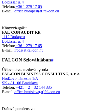
Boldizsár u. 4
Telefon:
+36 1 279 17 65
E-mail:
office.budapest(at)fal-con.eu
Könyvvizsgálat
FAL-CON AUDIT Kft.
1112 Budapest
Boldizsár u. 4
Telefon:
+36 1 279 17 65
E-mail:
iroda(at)fal-con.hu
FALCON Szlovákiában
#
Účtovníctvo, mzdová agenda
FAL-CON BUSINESS CONSULTING, s. r. o.
Hodžovo námestie 1/A
SK - 811 06 Bratislava
Telefón:
+421 – 2 – 32 144 335
E-mail:
office.bratislava(at)fal-con.eu
Daňové poradenstvo