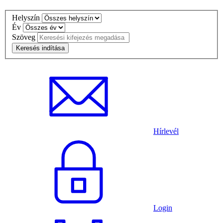
Helyszín
Év
Szöveg
Hírlevél
Login