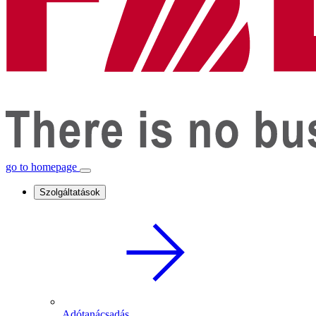
go to homepage
Szolgáltatások
Adótanácsadás