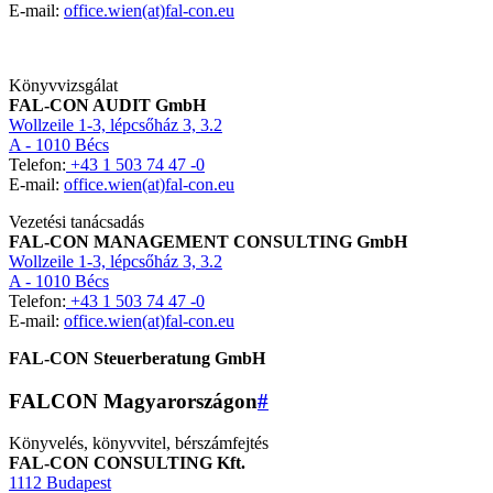
E-mail:
office.wien(at)fal-con.eu
Könyvvizsgálat
FAL-CON AUDIT GmbH
Wollzeile 1-3, lépcsőház 3, 3.2
A - 1010 Bécs
Telefon:
+43 1 503 74 47 -0
E-mail:
office.wien(at)fal-con.eu
Vezetési tanácsadás
FAL-CON MANAGEMENT CONSULTING GmbH
Wollzeile 1-3, lépcsőház 3, 3.2
A - 1010 Bécs
Telefon:
+43 1 503 74 47 -0
E-mail:
office.wien(at)fal-con.eu
FAL-CON Steuerberatung GmbH
FALCON Magyarországon
#
Könyvelés, könyvvitel, bérszámfejtés
FAL-CON CONSULTING Kft.
1112 Budapest