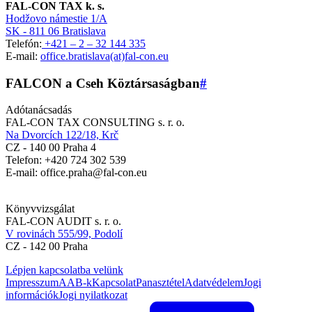
FAL-CON TAX k. s.
Hodžovo námestie 1/A
SK - 811 06 Bratislava
Telefón:
+421 – 2 – 32 144 335
E-mail:
office.bratislava(at)fal-con.eu
FALCON a Cseh Köztársaságban
#
Adótanácsadás
FAL-CON TAX CONSULTING s. r. o.
Na Dvorcích 122/18, Krč
CZ - 140 00 Praha 4
Telefon: +420 724 302 539
E-mail: office.praha@fal-con.eu
Könyvvizsgálat
FAL-CON AUDIT s. r. o.
V rovinách 555/99, Podolí
CZ - 142 00 Praha
Lépjen kapcsolatba velünk
Impresszum
AAB-k
Kapcsolat
Panasztétel
Adatvédelem
Jogi
információk
Jogi nyilatkozat