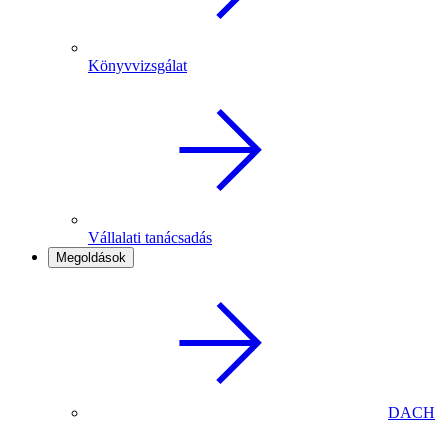
Könyvvizsgálat
Vállalati tanácsadás
Megoldások
DACH