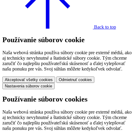
Back to top
Používanie súborov cookie
Naša webová stránka používa súbory cookie pre externé médiá, ako
aj technicky nevyhnutné a štatistické súbory cookie. Tým chceme
zaručiť čo najlepšiu používateľskú skúsenosť a ďalej vylepšovať
našu ponuku pre vás. Svoj súhlas môžete kedykoľvek odvolať.
Akceptovať všetky cookies
Odmietnuť cookies
Nastavenia súborov cookie
Používanie súborov cookies
Naša webová stránka používa súbory cookie pre externé médiá, ako
aj technicky nevyhnutné a štatistické súbory cookie. Tým chceme
zaručiť čo najlepšiu používateľskú skúsenosť a ďalej vylepšovať
našu ponuku pre vás. Svoj súhlas môžete kedykoľvek odvolať.