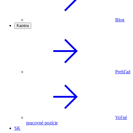
Blog
Kariéra
Prehľad
Voľné
pracovné pozície
SK