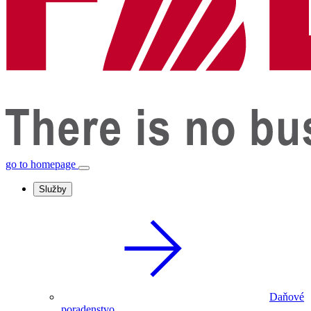
go to homepage
Služby
Daňové
poradenstvo