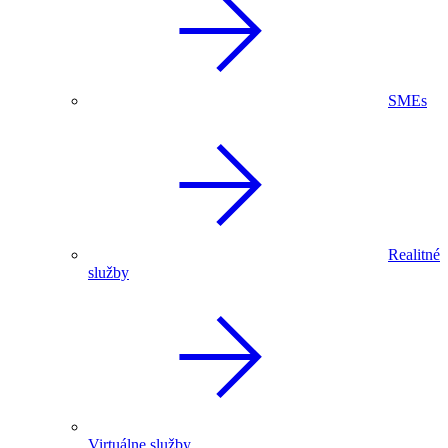
SMEs
Realitné
služby
Virtuálne služby