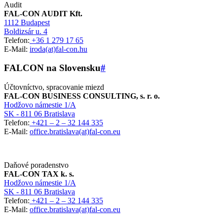
Audit
FAL-CON AUDIT Kft.
1112 Budapest
Boldizsár u. 4
Telefon:
+36 1 279 17 65
E-Mail:
iroda(at)fal-con.hu
FALCON na Slovensku
#
Účtovníctvo, spracovanie miezd
FAL-CON BUSINESS CONSULTING, s. r. o.
Hodžovo námestie 1/A
SK - 811 06 Bratislava
Telefon:
+421 – 2 – 32 144 335
E-Mail:
office.bratislava(at)fal-con.eu
Daňové poradenstvo
FAL-CON TAX k. s.
Hodžovo námestie 1/A
SK - 811 06 Bratislava
Telefon:
+421 – 2 – 32 144 335
E-Mail:
office.bratislava(at)fal-con.eu