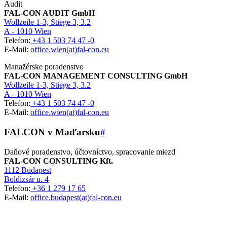
Audit
FAL-CON AUDIT GmbH
Wollzeile 1-3, Stiege 3, 3.2
A - 1010 Wien
Telefon:
+43 1 503 74 47 -0
E-Mail:
office.wien(at)fal-con.eu
Manažérske poradenstvo
FAL-CON MANAGEMENT CONSULTING GmbH
Wollzeile 1-3, Stiege 3, 3.2
A - 1010 Wien
Telefon:
+43 1 503 74 47 -0
E-Mail:
office.wien(at)fal-con.eu
FALCON v Maďarsku
#
Daňové poradenstvo, účtovníctvo, spracovanie miezd
FAL-CON CONSULTING Kft.
1112 Budapest
Boldizsár u. 4
Telefon:
+36 1 279 17 65
E-Mail:
office.budapest(at)fal-con.eu