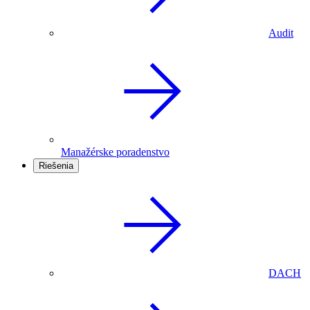
Audit
Manažérske poradenstvo
Riešenia
DACH