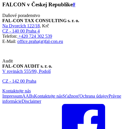
FALCON v Českej Republike
#
Daňové poradenstvo
FAL-CON TAX CONSULTING s. r. o.
Na Dvorcích 122/18
, Krč
CZ - 140 00 Praha 4
Telefon:
+420 724 302 539
E-Mail:
office.praha(at)fal-con.eu
Audit
FAL-CON AUDIT s. r. o.
V rovinách 555/99, Podolí
CZ - 142 00 Praha
Kontaktujte nás
Impressum
AABs
Kontaktujte nás
Sťažnosť
Ochrana údajov
Právne
informácie
Disclaimer