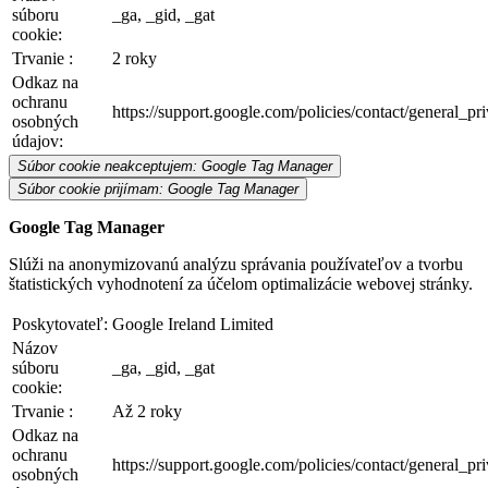
súboru
_ga, _gid, _gat
cookie:
Trvanie :
2 roky
Odkaz na
ochranu
https://support.google.com/policies/contact/general_p
osobných
údajov:
Súbor cookie neakceptujem: Google Tag Manager
Súbor cookie prijímam: Google Tag Manager
Google Tag Manager
Slúži na anonymizovanú analýzu správania používateľov a tvorbu
štatistických vyhodnotení za účelom optimalizácie webovej stránky.
Poskytovateľ:
Google Ireland Limited
Názov
súboru
_ga, _gid, _gat
cookie:
Trvanie :
Až 2 roky
Odkaz na
ochranu
https://support.google.com/policies/contact/general_p
osobných