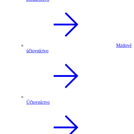
Mzdové
účtovníctvo
Účtovníctvo