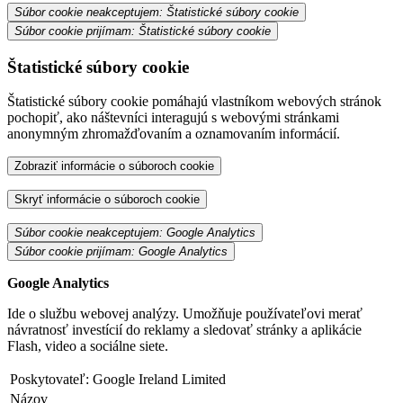
Súbor cookie neakceptujem: Štatistické súbory cookie
Súbor cookie prijímam: Štatistické súbory cookie
Štatistické súbory cookie
Štatistické súbory cookie pomáhajú vlastníkom webových stránok
pochopiť, ako náštevníci interagujú s webovými stránkami
anonymným zhromažďovaním a oznamovaním informácií.
Zobraziť informácie o súboroch cookie
Skryť informácie o súboroch cookie
Súbor cookie neakceptujem: Google Analytics
Súbor cookie prijímam: Google Analytics
Google Analytics
Ide o službu webovej analýzy. Umožňuje používateľovi merať
návratnosť investícií do reklamy a sledovať stránky a aplikácie
Flash, video a sociálne siete.
Poskytovateľ:
Google Ireland Limited
Názov