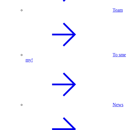
Team
To sme
my!
News