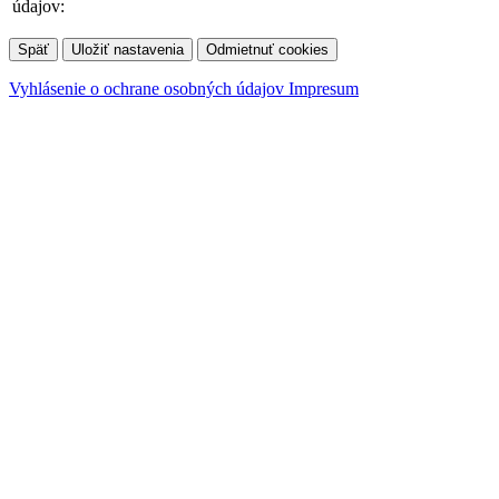
údajov:
Späť
Uložiť nastavenia
Odmietnuť cookies
Vyhlásenie o ochrane osobných údajov
Impresum