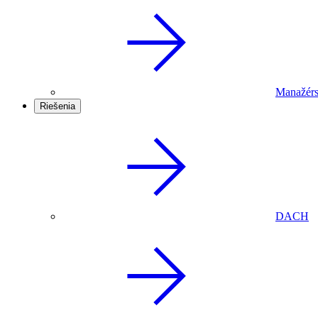
Manažérs
Riešenia
DACH