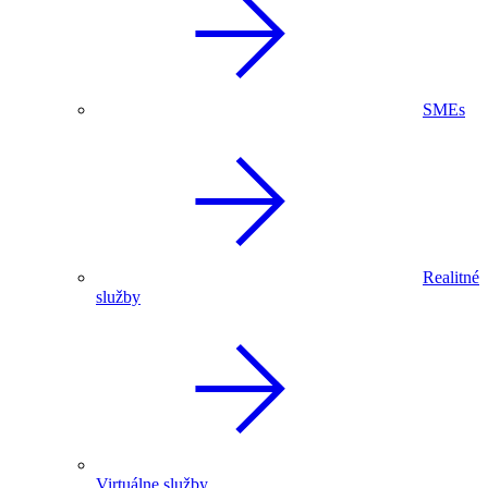
SMEs
Realitné
služby
Virtuálne služby