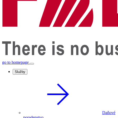
go to homepage
Služby
Daňové
poradenstvo