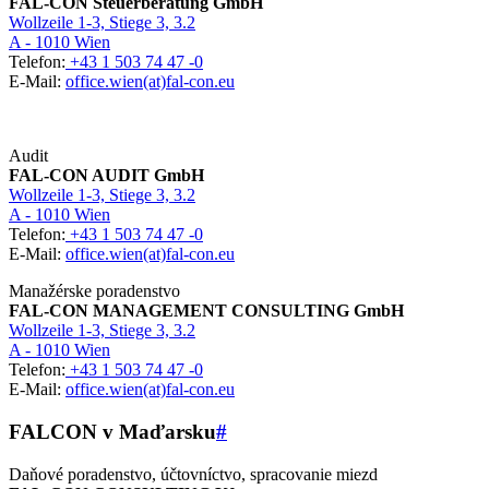
FAL-CON Steuerberatung GmbH
Wollzeile 1-3, Stiege 3, 3.2
A - 1010 Wien
Telefon:
+43 1 503 74 47 -0
E-Mail:
office.wien(at)fal-con.eu
Audit
FAL-CON AUDIT GmbH
Wollzeile 1-3, Stiege 3, 3.2
A - 1010 Wien
Telefon:
+43 1 503 74 47 -0
E-Mail:
office.wien(at)fal-con.eu
Manažérske poradenstvo
FAL-CON MANAGEMENT CONSULTING GmbH
Wollzeile 1-3, Stiege 3, 3.2
A - 1010 Wien
Telefon:
+43 1 503 74 47 -0
E-Mail:
office.wien(at)fal-con.eu
FALCON v Maďarsku
#
Daňové poradenstvo, účtovníctvo, spracovanie miezd