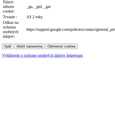
Názov
súboru
_ga, _gid, _gat
cookie:
Trvanie :
Až 2 roky
Odkaz na
ochranu
https://support.google.com/policies/contact/general_p
osobných
údajov:
Späť
Uložiť nastavenia
Odmietnuť cookies
Vyhlásenie o ochrane osobných údajov
Impresum