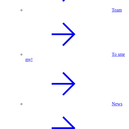
Team
To sme
my!
News