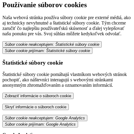
Používanie súborov cookies
Naša webová stránka používa súbory cookie pre externé médiá, ako
aj technicky nevyhnutné a štatistické súbory cookie. Tým chceme
zaručiť čo najlepšiu používateľskú skúsenosť a ďalej vylepšovať
našu ponuku pre vás. Svoj súhlas môžete kedykoľvek odvolať.
Súbor cookie neakceptujem: Štatistické súbory cookie
Súbor cookie prijímam: Štatistické súbory cookie
Štatistické súbory cookie
Štatistické súbory cookie pomáhajú vlastníkom webových stránok
pochopiť, ako náštevníci interagujú s webovými stránkami
anonymným zhromažďovaním a oznamovaním informácií.
Zobraziť informácie o súboroch cookie
Skryť informácie o súboroch cookie
Súbor cookie neakceptujem: Google Analytics
Súbor cookie prijímam: Google Analytics