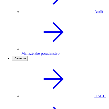
Audit
Manažérske poradenstvo
Riešenia
DACH