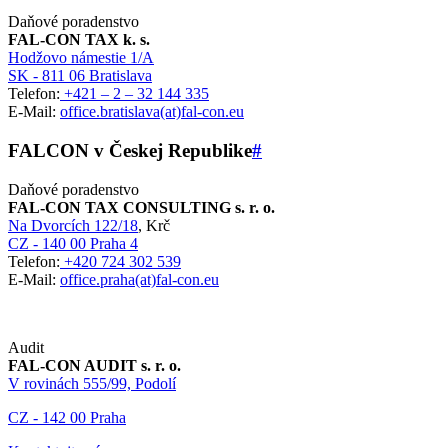
Daňové poradenstvo
FAL-CON TAX k. s.
Hodžovo námestie 1/A
SK - 811 06 Bratislava
Telefon:
+421 – 2 – 32 144 335
E-Mail:
office.bratislava(at)fal-con.eu
FALCON v Českej Republike
#
Daňové poradenstvo
FAL-CON TAX CONSULTING s. r. o.
Na Dvorcích 122/18
, Krč
CZ - 140 00 Praha 4
Telefon:
+420 724 302 539
E-Mail:
office.praha(at)fal-con.eu
Audit
FAL-CON AUDIT s. r. o.
V rovinách 555/99, Podolí
CZ - 142 00 Praha