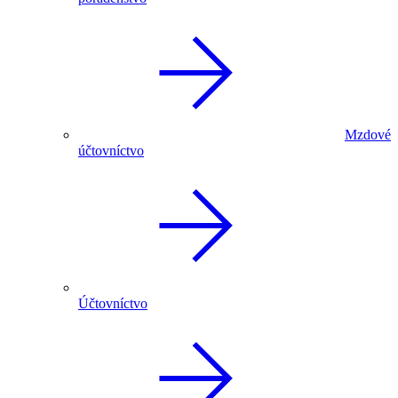
Mzdové
účtovníctvo
Účtovníctvo