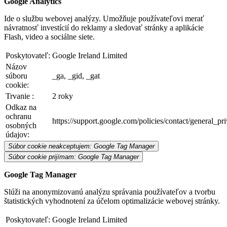
Google Analytics
Ide o službu webovej analýzy. Umožňuje používateľovi merať
návratnosť investícií do reklamy a sledovať stránky a aplikácie
Flash, video a sociálne siete.
Poskytovateľ:
Google Ireland Limited
Názov
súboru
_ga, _gid, _gat
cookie:
Trvanie :
2 roky
Odkaz na
ochranu
https://support.google.com/policies/contact/general_p
osobných
údajov:
Súbor cookie neakceptujem: Google Tag Manager
Súbor cookie prijímam: Google Tag Manager
Google Tag Manager
Slúži na anonymizovanú analýzu správania používateľov a tvorbu
štatistických vyhodnotení za účelom optimalizácie webovej stránky.
Poskytovateľ:
Google Ireland Limited