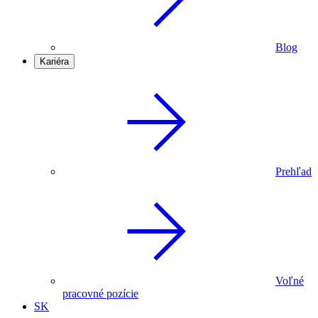
Blog
Kariéra
Prehľad
Voľné
pracovné pozície
SK