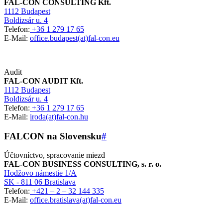
FAL-CON CONSULTING Kft.
1112 Budapest
Boldizsár u. 4
Telefon:
+36 1 279 17 65
E-Mail:
office.budapest(at)fal-con.eu
Audit
FAL-CON AUDIT Kft.
1112 Budapest
Boldizsár u. 4
Telefon:
+36 1 279 17 65
E-Mail:
iroda(at)fal-con.hu
FALCON na Slovensku
#
Účtovníctvo, spracovanie miezd
FAL-CON BUSINESS CONSULTING, s. r. o.
Hodžovo námestie 1/A
SK - 811 06 Bratislava
Telefon:
+421 – 2 – 32 144 335
E-Mail:
office.bratislava(at)fal-con.eu