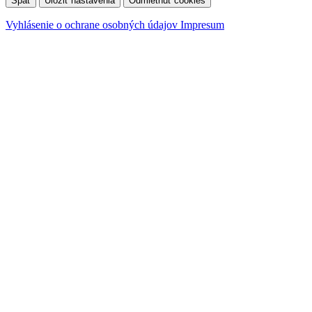
Späť
Uložiť nastavenia
Odmietnuť cookies
Vyhlásenie o ochrane osobných údajov
Impresum