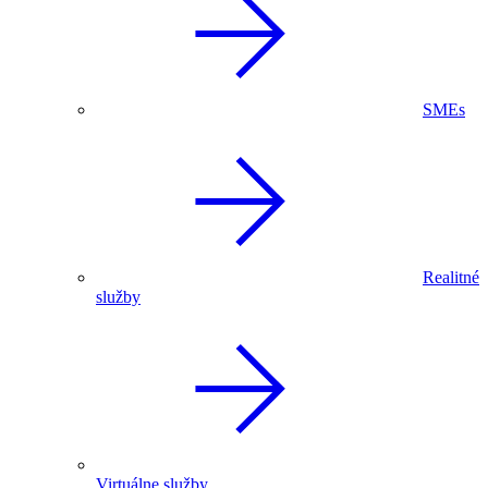
SMEs
Realitné
služby
Virtuálne služby