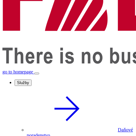
go to homepage
Služby
Daňové
poradenstvo