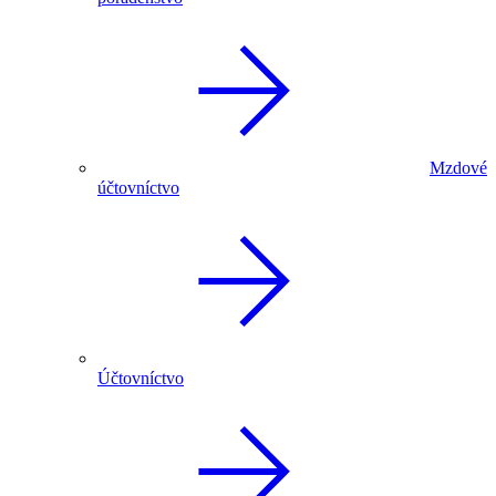
Mzdové
účtovníctvo
Účtovníctvo