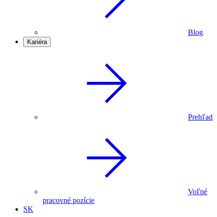
Blog
Kariéra
Prehľad
Voľné
pracovné pozície
SK