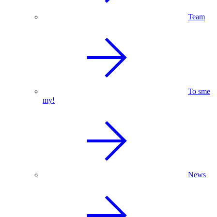
Team
To sme
my!
News