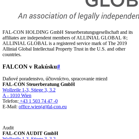
FAL-CON HOLDING GmbH Steuerberatungsgesellschaft and its
affiliates are independent members of ALLINIAL GLOBAL ®;
ALLINIAL GLOBAL is a registered service mark of The 2019
Allinial Global Intellectual Property Trust in the U.S. and other
countries.
FALCON v Rakúsku
#
Daňové poradenstvo, účtovníctvo, spracovanie miezd
FAL-CON Steuerberatung GmbH
Wollzeile 1-3, Stiege 3, 3.2
A - 1010 Wien
Telefon:
+43 1 503 74 47 -0
E-Mail:
office.wien(at)fal-con.eu
Audit
FAL-CON AUDIT GmbH
Wollzeile 1-3, Stiege 3, 3.2