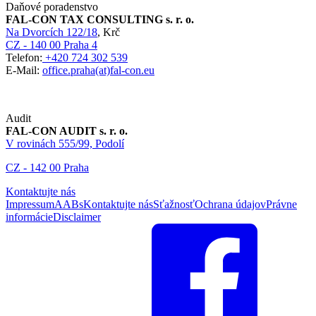
Daňové poradenstvo
FAL-CON TAX CONSULTING s. r. o.
Na Dvorcích 122/18
, Krč
CZ - 140 00 Praha 4
Telefon:
+420 724 302 539
E-Mail:
office.praha(at)fal-con.eu
Audit
FAL-CON AUDIT s. r. o.
V rovinách 555/99, Podolí
CZ - 142 00 Praha
Kontaktujte nás
Impressum
AABs
Kontaktujte nás
Sťažnosť
Ochrana údajov
Právne
informácie
Disclaimer