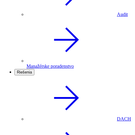
Audit
Manažérske poradenstvo
Riešenia
DACH