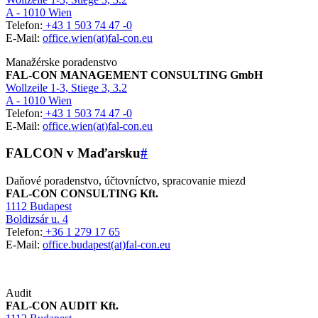
A - 1010 Wien
Telefon:
+43 1 503 74 47 -0
E-Mail:
office.wien(at)fal-con.eu
Manažérske poradenstvo
FAL-CON MANAGEMENT CONSULTING GmbH
Wollzeile 1-3, Stiege 3, 3.2
A - 1010 Wien
Telefon:
+43 1 503 74 47 -0
E-Mail:
office.wien(at)fal-con.eu
FALCON v Maďarsku
#
Daňové poradenstvo, účtovníctvo, spracovanie miezd
FAL-CON CONSULTING Kft.
1112 Budapest
Boldizsár u. 4
Telefon:
+36 1 279 17 65
E-Mail:
office.budapest(at)fal-con.eu
Audit
FAL-CON AUDIT Kft.