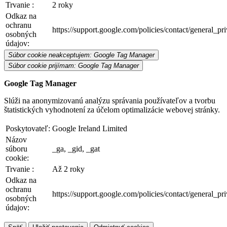
Trvanie :
2 roky
Odkaz na
ochranu
https://support.google.com/policies/contact/general_p
osobných
údajov:
Súbor cookie neakceptujem: Google Tag Manager
Súbor cookie prijímam: Google Tag Manager
Google Tag Manager
Slúži na anonymizovanú analýzu správania používateľov a tvorbu
štatistických vyhodnotení za účelom optimalizácie webovej stránky.
Poskytovateľ:
Google Ireland Limited
Názov
súboru
_ga, _gid, _gat
cookie:
Trvanie :
Až 2 roky
Odkaz na
ochranu
https://support.google.com/policies/contact/general_p
osobných
údajov: