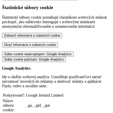
Štatistické súbory cookie
Štatistické súbory cookie pomáhajú vlastníkom webových stránok
pochopiť, ako náštevníci interagujú s webovými stránkami
anonymným zhromažďovaním a oznamovaním informácií.
Zobraziť informácie o súboroch cookie
Skryť informácie o súboroch cookie
Súbor cookie neakceptujem: Google Analytics
Súbor cookie prijímam: Google Analytics
Google Analytics
Ide o službu webovej analýzy. Umožňuje používateľovi merať
návratnosť investícií do reklamy a sledovať stránky a aplikácie
Flash, video a sociálne siete.
Poskytovateľ:
Google Ireland Limited
Názov
súboru
_ga, _gid, _gat
cookie: