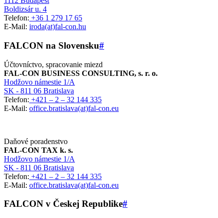
1112 Budapest
Boldizsár u. 4
Telefon:
+36 1 279 17 65
E-Mail:
iroda(at)fal-con.hu
FALCON na Slovensku
#
Účtovníctvo, spracovanie miezd
FAL-CON BUSINESS CONSULTING, s. r. o.
Hodžovo námestie 1/A
SK - 811 06 Bratislava
Telefon:
+421 – 2 – 32 144 335
E-Mail:
office.bratislava(at)fal-con.eu
Daňové poradenstvo
FAL-CON TAX k. s.
Hodžovo námestie 1/A
SK - 811 06 Bratislava
Telefon:
+421 – 2 – 32 144 335
E-Mail:
office.bratislava(at)fal-con.eu
FALCON v Českej Republike
#