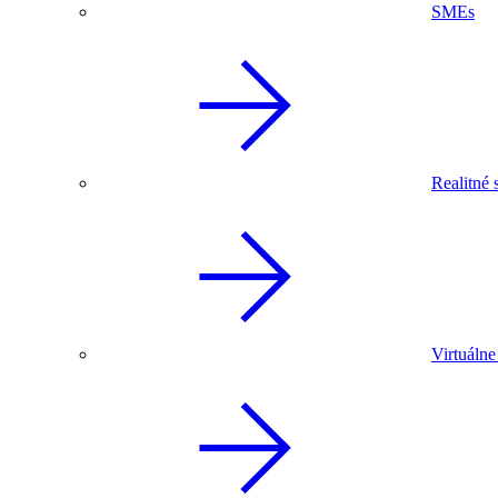
SMEs
Realitné 
Virtuálne