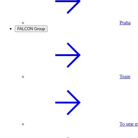
Praha
FALCON Group
Team
To sme m