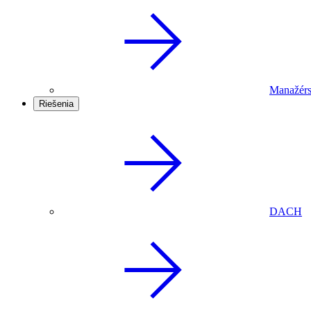
Manažérs
Riešenia
DACH