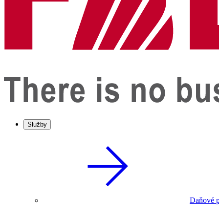
Služby
Daňové p