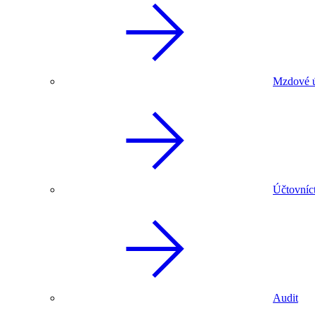
Mzdové ú
Účtovníc
Audit