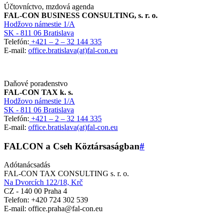
Účtovníctvo, mzdová agenda
FAL-CON BUSINESS CONSULTING, s. r. o.
Hodžovo námestie 1/A
SK - 811 06 Bratislava
Telefón:
+421 – 2 – 32 144 335
E-mail:
office.bratislava(at)fal-con.eu
Daňové poradenstvo
FAL-CON TAX k. s.
Hodžovo námestie 1/A
SK - 811 06 Bratislava
Telefón:
+421 – 2 – 32 144 335
E-mail:
office.bratislava(at)fal-con.eu
FALCON a Cseh Köztársaságban
#
Adótanácsadás
FAL-CON TAX CONSULTING s. r. o.
Na Dvorcích 122/18, Krč
CZ - 140 00 Praha 4
Telefon: +420 724 302 539
E-mail: office.praha@fal-con.eu