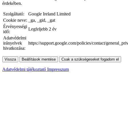
érdekében.
Szolgáltató:
Google Ireland Limited
Cookie neve:
_ga, _gid, _gat
Érvényességi
Legfeljebb 2 év
idő:
Adatvédelmi
irányelvek
https://support.google.com/policies/contact/general_pr
hivatkozása:
Vissza
Beállítások mentése
Csak a szükségeseket fogadom el
Adatvédelmi tájékoztató
Impresszum