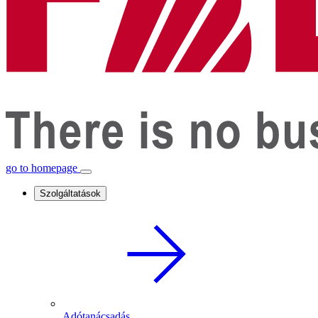
go to homepage
Szolgáltatások
Adótanácsadás