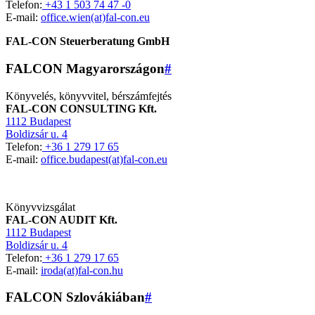
Telefon:
+43 1 503 74 47 -0
E-mail:
office.wien(at)fal-con.eu
FAL-CON Steuerberatung GmbH
FALCON Magyarországon
#
Könyvelés, könyvvitel, bérszámfejtés
FAL-CON CONSULTING Kft.
1112 Budapest
Boldizsár u. 4
Telefon:
+36 1 279 17 65
E-mail:
office.budapest(at)fal-con.eu
Könyvvizsgálat
FAL-CON AUDIT Kft.
1112 Budapest
Boldizsár u. 4
Telefon:
+36 1 279 17 65
E-mail:
iroda(at)fal-con.hu
FALCON Szlovákiában
#