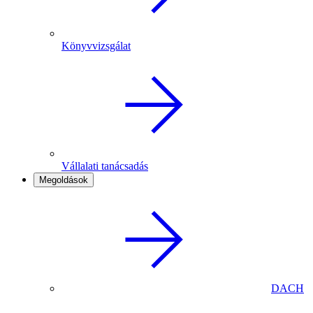
Könyvvizsgálat
Vállalati tanácsadás
Megoldások
DACH