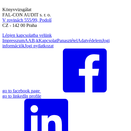
Könyvvizsgálat
FAL-CON AUDIT s. r. o.
V rovinách 555/99, Podolí
CZ - 142 00 Praha
Lépjen kapcsolatba velünk
Impresszum
AAB-k
Kapcsolat
Panasztétel
Adatvédelem
Jogi
információk
Jogi nyilatkozat
go to facebook page
go to linkedIn profile