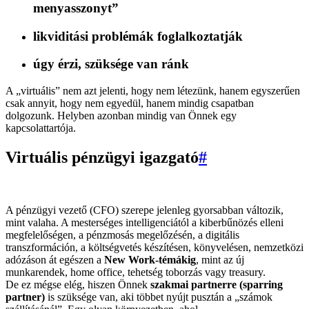
menyasszonyt”
likviditási problémák
foglalkoztatják
úgy érzi, szüksége van ránk
A „virtuális” nem azt jelenti, hogy nem létezünk, hanem egyszerűen
csak annyit, hogy nem egyedül, hanem mindig csapatban
dolgozunk. Helyben azonban mindig van Önnek egy
kapcsolattartója.
Virtuális pénzügyi igazgató
#
A pénzügyi vezető (CFO) szerepe jelenleg gyorsabban változik,
mint valaha. A mesterséges intelligenciától a kiberbűnözés elleni
megfelelőségen, a pénzmosás megelőzésén, a digitális
transzformáción, a költségvetés készítésen, könyvelésen, nemzetközi
adózáson át egészen a
New Work-témákig
, mint az új
munkarendek, home office, tehetség toborzás vagy treasury.
De ez mégse elég, hiszen Önnek
szakmai partnerre (sparring
partner)
is szüksége van, aki többet nyújt pusztán a „számok