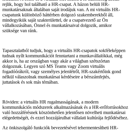
rejlik, hogy hol található a HR-csapat. A házon belüli HR-
munkatársaknak általában saját irodájuk van. A mi virtuális HR-
csapatunk különböző háttérben dolgozó szakemberekből áll,
mindegyikük saját szakterülettel, de a csapatvezető az Ön
vállalkozásában, Önnel és munkatársaival dolgozik, amikor
szüksége van ránk.
Tapasztalatból tudjuk, hogy a virtuális HR-csapatok sokféleképpen
tudnak nyílt kommunikációt fenntartani a munkavállalókkal, még
akkor is, ha az országban vagy akár a világban szétszórtan
dolgoznak. Legyen szó MS Teams vagy Zoom virtuális
fogadóórákról, vagy személyes jelenlétről, HR-szakértőink gond
nélkül válaszolnak munkatársai kérdéseire a bérszámfejtés,
juttatások és sok más témában.
Röviden: a virtuális HR rugalmasságának, a modern
kommunikációs módszerek alkalmazásának és a HR-erőforrásokhoz
való hozzáférésnek köszönhetően jelentősen növelheti munkatársai
elégedettségét, és ezzel hozzájárulhat vállalati kultúrája fejlődéséhez.
Az önkiszolgáló funkciók bevezetésével tehermentesítheti HR-