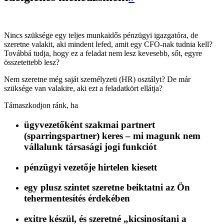
Nincs szüksége egy teljes munkaidős pénzügyi igazgatóra, de
szeretne valakit, aki mindent lefed, amit egy CFO-nak tudnia kell?
Továbbá tudja, hogy ez a feladat nem lesz kevesebb, sőt, egyre
összetettebb lesz?
Nem szeretne még saját személyzeti (HR) osztályt? De már
szüksége van valakire, aki ezt a feladatkört ellátja?
Támaszkodjon ránk, ha
ügyvezetőként
szakmai partnert
(sparringspartner)
keres – mi magunk nem
vállalunk társasági jogi funkciót
pénzügyi vezetője hirtelen kiesett
egy plusz szintet szeretne beiktatni
az Ön
tehermentesítés érdekében
exitre készül
, és szeretné „kicsinosítani a