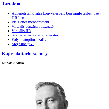
Tartalom
Átmeneti támogatás könyvelésben, bérszámfejtésben vagy
HR-ben
Ideiglenes menedzsment
Virtuális pénzügyi igazgató
Virtuális HR
Szervezeti és vezetői fejlesztés
Folyamatoptimalizálás
Megcsináljuk!
Kapcsolattartó személy
Mihalek Attila