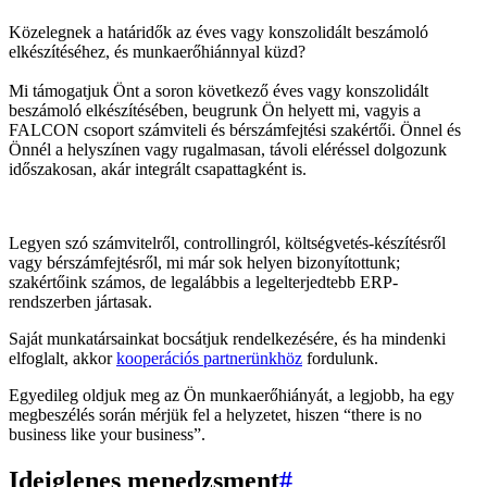
Közelegnek a határidők az éves vagy konszolidált beszámoló
elkészítéséhez, és munkaerőhiánnyal küzd?
Mi támogatjuk Önt a soron következő éves vagy konszolidált
beszámoló elkészítésében, beugrunk Ön helyett mi, vagyis a
FALCON csoport számviteli és bérszámfejtési szakértői. Önnel és
Önnél a helyszínen vagy rugalmasan, távoli eléréssel dolgozunk
időszakosan, akár integrált csapattagként is.
Legyen szó számvitelről, controllingról, költségvetés-készítésről
vagy bérszámfejtésről, mi már sok helyen bizonyítottunk;
szakértőink számos, de legalábbis a legelterjedtebb ERP-
rendszerben jártasak.
Saját munkatársainkat bocsátjuk rendelkezésére, és ha mindenki
elfoglalt, akkor
kooperációs partnerünkhöz
fordulunk.
Egyedileg oldjuk meg az Ön munkaerőhiányát, a legjobb, ha egy
megbeszélés során mérjük fel a helyzetet, hiszen “there is no
business like your business”.
Ideiglenes menedzsment
#