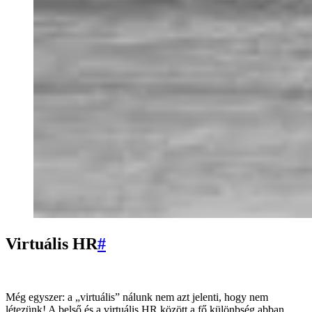
Virtuális HR
#
Még egyszer: a „virtuális” nálunk nem azt jelenti, hogy nem
létezünk! A belső és a virtuális HR között a fő különbség abban