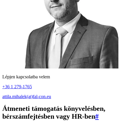
Lépjen kapcsolatba velem
+36 1 279-1765
attila.mihalek(at)fal-con.eu
Átmeneti támogatás könyvelésben,
bérszámfejtésben vagy HR-ben
#