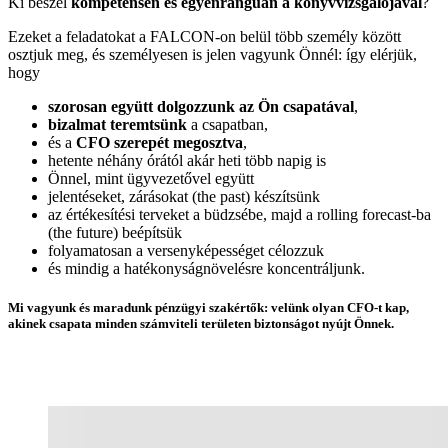
Ki beszél
kompetensen és egyenrangúan a könyvvizsgálójával
?
Ezeket a feladatokat a FALCON-on belül több személy között
osztjuk meg, és személyesen is jelen vagyunk Önnél: így elérjük,
hogy
szorosan együtt dolgozzunk az Ön csapatával
,
bizalmat teremtsünk
a csapatban,
és a
CFO szerepét megosztva
,
hetente néhány órától akár heti több napig is
Önnel, mint ügyvezetővel együtt
jelentéseket, zárásokat (the past) készítsünk
az értékesítési terveket a büdzsébe, majd a rolling forecast-ba
(the future) beépítsük
folyamatosan a versenyképességet célozzuk
és mindig a hatékonyságnövelésre koncentráljunk.
Mi vagyunk és maradunk
pénzügyi szakértők: velünk olyan CFO-t kap,
akinek csapata minden számviteli területen biztonságot nyújt Önnek.