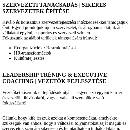
SZERVEZETI TANÁCSADÁS | SIKERES
SZERVEZETEK ÉPÍTÉSE
Kiváló és holisztikus szervezetfejlesztési intézkedésekkel támogatjuk
Önt. Együtt gondoljuk újra a szervezetet, és átfogóan alakítjuk át a
vállalatot egyéni, csoportos és szervezeti szinten.
Fókuszunk az alábbi területek támogatására irányul:
Reorganizációk / Restrukturálások
HR-transzformációk
Kultúrafejlesztés
LEADERSHIP TRÉNING & EXECUTIVE
COACHING | VEZETŐK FEJLESZTÉSE
Vezetőket kísérünk el fejlődésük útján – legyen szó egyéni karrier-
és vezetői kihívásokról, vagy a vállalati szerepükre való
fókuszálásról.
Célunk, hogy kifejlesszük azokat a kompetenciákat, amelyekre
szükségük van ahhoz, hogy a változási folyamatokat saját maguk és
szervezetük számára sikeresen és fenntarthatóan tudják alakítani.