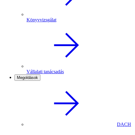
Könyvvizsgálat
Vállalati tanácsadás
Megoldások
DACH