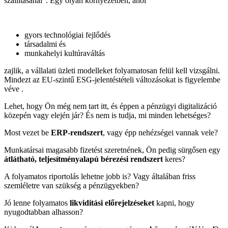
szállításánál”. Egy olyan környezetben, ahol
gyors technológiai fejlődés
társadalmi és
munkahelyi kultúraváltás
zajlik, a vállalati üzleti modelleket folyamatosan felül kell vizsgálni.
Mindezt az EU-szintű ESG-jelentéstételi változásokat is figyelembe
véve .
Lehet, hogy Ön még nem tart itt, és éppen a pénzügyi digitalizáció
közepén vagy elején jár? És nem is tudja, mi minden lehetséges?
Most vezet be
ERP-rendszert
, vagy épp nehézségei vannak vele?
Munkatársai magasabb fizetést szeretnének, Ön pedig sürgősen egy
átlátható, teljesítményalapú bérezési rendszert
keres?
A folyamatos riportolás lehetne jobb is? Vagy általában friss
szemléletre van szükség a pénzügyekben?
Jó lenne folyamatos
likviditási előrejelzéseket
kapni, hogy
nyugodtabban alhasson?