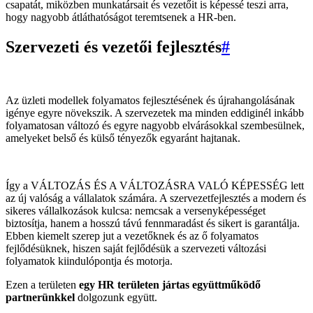
csapatát, miközben munkatársait és vezetőit is képessé teszi arra,
hogy nagyobb átláthatóságot teremtsenek a HR-ben.
Szervezeti és vezetői fejlesztés
#
Az üzleti modellek folyamatos fejlesztésének és újrahangolásának
igénye egyre növekszik. A szervezetek ma minden eddiginél inkább
folyamatosan változó és egyre nagyobb elvárásokkal szembesülnek,
amelyeket belső és külső tényezők egyaránt hajtanak.
Így a VÁLTOZÁS ÉS A VÁLTOZÁSRA VALÓ KÉPESSÉG lett
az új valóság a vállalatok számára. A szervezetfejlesztés a modern és
sikeres vállalkozások kulcsa: nemcsak a versenyképességet
biztosítja, hanem a hosszú távú fennmaradást és sikert is garantálja.
Ebben kiemelt szerep jut a vezetőknek és az ő folyamatos
fejlődésüknek, hiszen saját fejlődésük a szervezeti változási
folyamatok kiindulópontja és motorja.
Ezen a területen
egy HR területen jártas együttműködő
partnerünkkel
dolgozunk együtt.