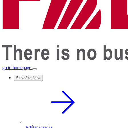
go to homepage
Szolgáltatások
Adótanácsadás