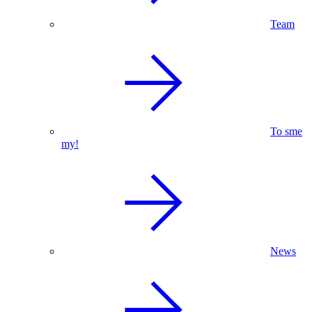
Team
To sme
my!
News