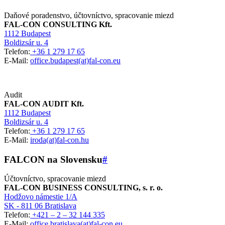
Daňové poradenstvo, účtovníctvo, spracovanie miezd
FAL-CON CONSULTING Kft.
1112 Budapest
Boldizsár u. 4
Telefon:
+36 1 279 17 65
E-Mail:
office.budapest(at)fal-con.eu
Audit
FAL-CON AUDIT Kft.
1112 Budapest
Boldizsár u. 4
Telefon:
+36 1 279 17 65
E-Mail:
iroda(at)fal-con.hu
FALCON na Slovensku
#
Účtovníctvo, spracovanie miezd
FAL-CON BUSINESS CONSULTING, s. r. o.
Hodžovo námestie 1/A
SK - 811 06 Bratislava
Telefon:
+421 – 2 – 32 144 335
E-Mail:
office.bratislava(at)fal-con.eu