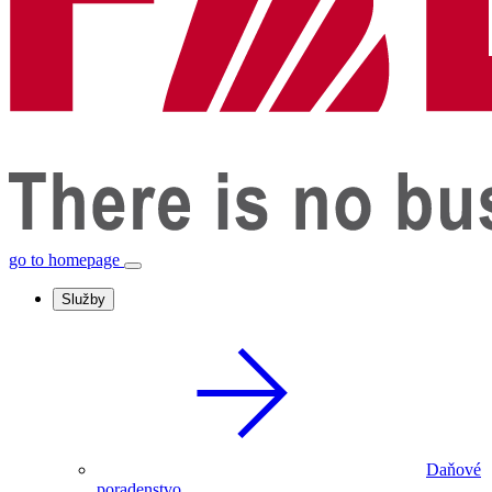
go to homepage
Služby
Daňové
poradenstvo