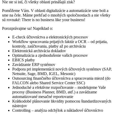
Nie ste si istí, či všetky oblasti prinášajú zisk?
Pomôžeme Vám. V oblasti digitalizácie a automatizácie sme boli a
sme na čele. Máme prehľad o mnohých spoločnostiach a nie všetky
sú rovnaké: There is no business like your business!
Porozprávajme sa! Napríklad o:
E-check účtovníctva a elektronických procesov
Workflow spracovania prijatých faktúr a OCR – od prijatia,
kontroly, zaúčtovania, platby až po archiváciu
Elektronická archivácia dokladov
Optimalizácia a zjednodušenie vašich procesov
EBICS platby
Zavádzanie ERP systémov
Podpora pri implementácii nových účtovných systémov (SAP,
Netsuite, Sage, BMD, IGEL, Mesonic)
Outsourcing finančného účtovníctva a spracovania miezd (do
FALCON alebo Shared Service Center SSC)
Jednoduché a efektívne rozpočtovanie – modelujeme Vaše
procesy (Business Planner, BMD, atď.) a zavádzame
automatizované mesačné reportovanie
Krátkodobé plánovanie likvidity pomocou štandardizovaných
nástrojov
Controlling – analýza odchýlok a nákladové účtovníctvo