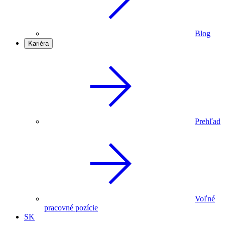
Blog
Kariéra
Prehľad
Voľné
pracovné pozície
SK