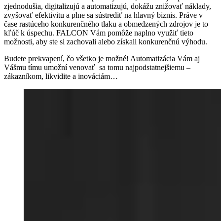
zjednodušia, digitalizujú a automatizujú, dokážu znižovať náklady,
zvyšovať efektivitu a plne sa sústrediť na hlavný biznis. Práve v
čase rastúceho konkurenčného tlaku a obmedzených zdrojov je to
kľúč k úspechu. FALCON Vám pomôže naplno využiť tieto
možnosti, aby ste si zachovali alebo získali konkurenčnú výhodu.
Budete prekvapení, čo všetko je možné! Automatizácia Vám aj
Vášmu tímu umožní venovať sa tomu najpodstatnejšiemu –
zákazníkom, likvidite a inováciám…