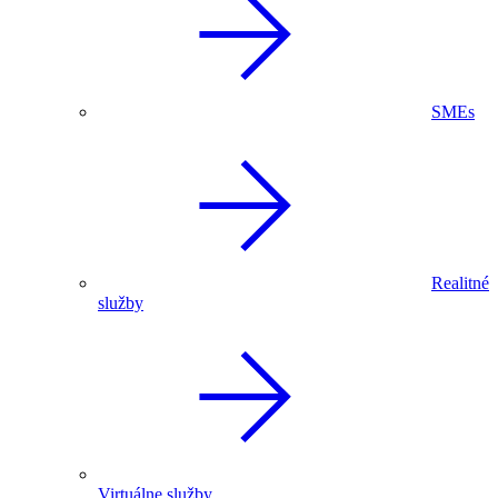
SMEs
Realitné
služby
Virtuálne služby