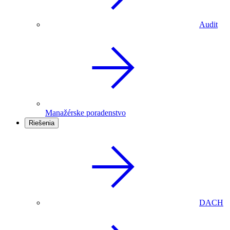
Audit
Manažérske poradenstvo
Riešenia
DACH