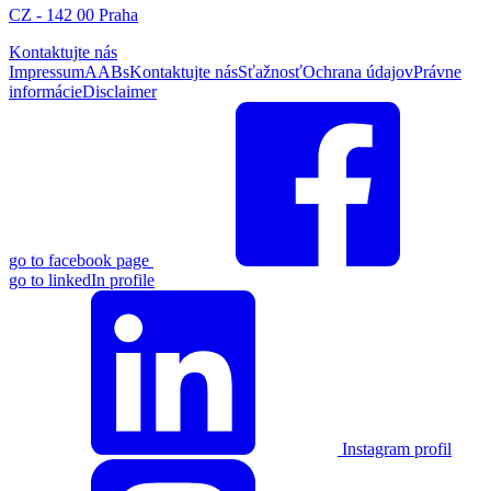
CZ - 142 00 Praha
Kontaktujte nás
Impressum
AABs
Kontaktujte nás
Sťažnosť
Ochrana údajov
Právne
informácie
Disclaimer
go to facebook page
go to linkedIn profile
Instagram profil