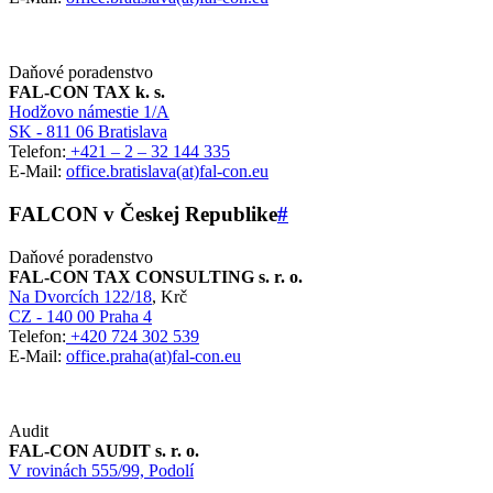
Daňové poradenstvo
FAL-CON TAX k. s.
Hodžovo námestie 1/A
SK - 811 06 Bratislava
Telefon:
+421 – 2 – 32 144 335
E-Mail:
office.bratislava(at)fal-con.eu
FALCON v Českej Republike
#
Daňové poradenstvo
FAL-CON TAX CONSULTING s. r. o.
Na Dvorcích 122/18
, Krč
CZ - 140 00 Praha 4
Telefon:
+420 724 302 539
E-Mail:
office.praha(at)fal-con.eu
Audit
FAL-CON AUDIT s. r. o.
V rovinách 555/99, Podolí