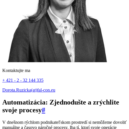
Kontaktujte ma
+ 421 - 2 - 32 144 335
Dorota.Ruzicka(at)fal-con.eu
Automatizácia: Zjednodušte a zrýchlite
svoje procesy
#
V dnešnom rýchlom podnikateľskom prostredí si nemôžeme dovoliť
manuálne a časovo náročné procesy. Iba tí, ktorí svoje operácie