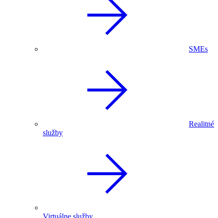
SMEs
Realitné
služby
Virtuálne služby