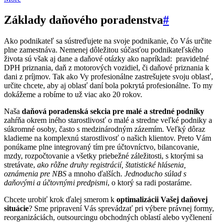
Základy daňového poradenstva
#
Ako podnikateľ sa sústreďujete na svoje podnikanie, čo Vás určite
plne zamestnáva. Nemenej dôležitou súčasťou podnikateľského
života sú však aj dane a daňové otázky ako napríklad: pravidelné
DPH priznania, daň z motorových vozidiel, či daňové priznania k
dani z príjmov. Tak ako Vy profesionálne zastrešujete svoju oblasť,
určite chcete, aby aj oblasť daní bola pokrytá profesionálne. To my
dokážeme a robíme to už viac ako 20 rokov.
Naša
daňová poradenská sekcia pre malé a stredné podniky
zahŕňa okrem iného starostlivosť o malé a stredne veľké podniky a
súkromné osoby, často s medzinárodným zázemím. Veľký dôraz
kladieme na komplexnú starostlivosť o našich klientov. Preto Vám
ponúkame plne integrovaný tím pre účtovníctvo, bilancovanie,
mzdy, rozpočtovanie a všetky priebežné záležitosti, s ktorými sa
stretávate,
ako rôžne druhy registrácií, štatistické hlásenia,
oznámenia pre NBS
a mnoho ďalších.
Jednoducho súlad s
daňovými a účtovnými predpismi
, o ktorý sa radi postaráme.
Chcete urobiť krok ďalej smerom k
optimalizácii Vašej daňovej
situácie
? Sme pripravení Vás sprevádzať pri výbere právnej formy,
reorganizáciách, outsourcingu obchodných oblastí alebo vyčlenení