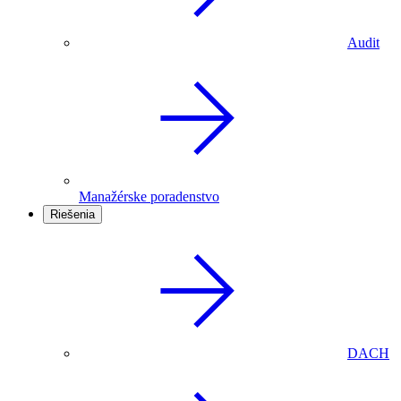
Audit
Manažérske poradenstvo
Riešenia
DACH