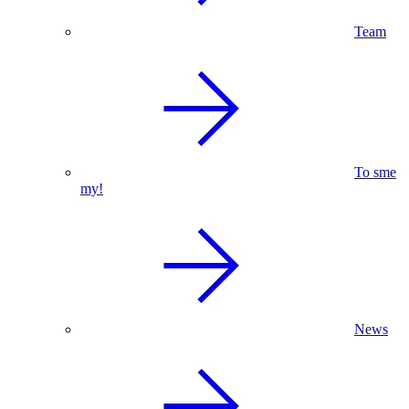
Team
To sme
my!
News