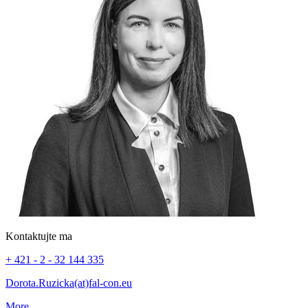
Kontaktujte ma
+ 421 - 2 - 32 144 335
Dorota.Ruzicka(at)fal-con.eu
More