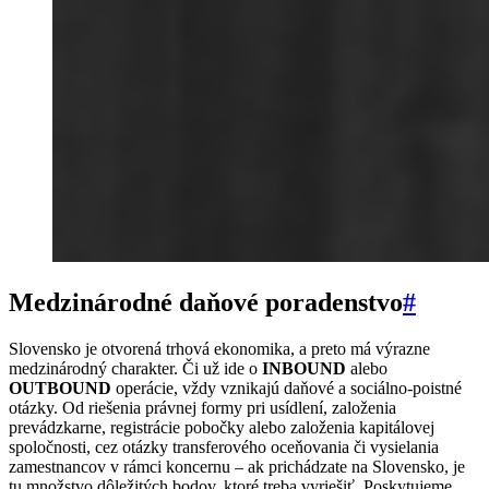
Medzinárodné daňové poradenstvo
#
Slovensko je otvorená trhová ekonomika, a preto má výrazne
medzinárodný charakter. Či už ide o
INBOUND
alebo
OUTBOUND
operácie, vždy vznikajú daňové a sociálno-poistné
otázky. Od riešenia právnej formy pri usídlení, založenia
prevádzkarne, registrácie pobočky alebo založenia kapitálovej
spoločnosti, cez otázky transferového oceňovania či vysielania
zamestnancov v rámci koncernu – ak prichádzate na Slovensko, je
tu množstvo dôležitých bodov, ktoré treba vyriešiť. Poskytujeme