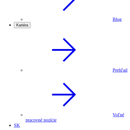
Blog
Kariéra
Prehľad
Voľné
pracovné pozície
SK