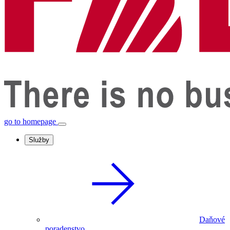
go to homepage
Služby
Daňové
poradenstvo