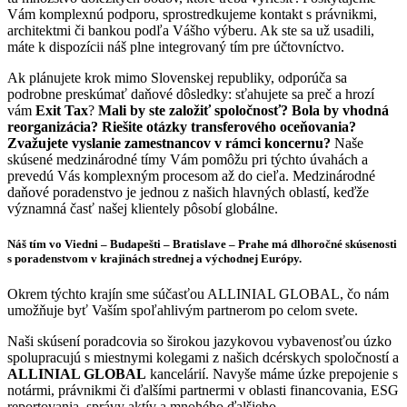
Vám komplexnú podporu, sprostredkujeme kontakt s právnikmi,
architektmi či bankou podľa Vášho výberu. Ak ste sa už usadili,
máte k dispozícii náš plne integrovaný tím pre účtovníctvo.
Ak plánujete krok mimo Slovenskej republiky, odporúča sa
podrobne preskúmať daňové dôsledky: sťahujete sa preč a hrozí
vám
Exit Tax
?
Mali by ste založiť spoločnosť? Bola by vhodná
reorganizácia? Riešite otázky transferového oceňovania?
Zvažujete vyslanie zamestnancov v rámci koncernu?
Naše
skúsené medzinárodné tímy Vám pomôžu pri týchto úvahách a
prevedú Vás komplexným procesom až do cieľa. Medzinárodné
daňové poradenstvo je jednou z našich hlavných oblastí, keďže
významná časť našej klientely pôsobí globálne.
Náš tím vo Viedni – Budapešti – Bratislave – Prahe má dlhoročné skúsenosti
s poradenstvom v krajinách strednej a východnej Európy.
Okrem týchto krajín sme súčasťou ALLINIAL GLOBAL, čo nám
umožňuje byť Vaším spoľahlivým partnerom po celom svete.
Naši skúsení poradcovia so širokou jazykovou vybavenosťou úzko
spolupracujú s miestnymi kolegami z našich dcérskych spoločností a
ALLINIAL GLOBAL
kancelárií. Navyše máme úzke prepojenie s
notármi, právnikmi či ďalšími partnermi v oblasti financovania, ESG
reportovania, správy aktív a mnohého ďalšieho.