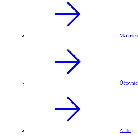
Mzdové ú
Účtovníc
Audit