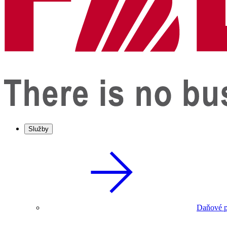
Služby
Daňové p