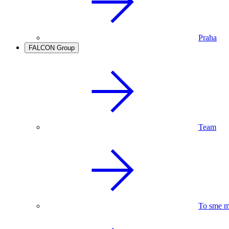
Praha
FALCON Group
Team
To sme m