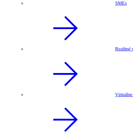
SMEs
Realitné 
Virtuálne