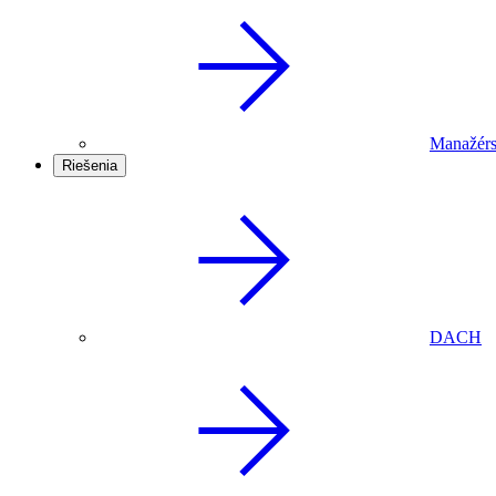
Manažérs
Riešenia
DACH