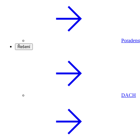
Poradenst
Řešení
DACH