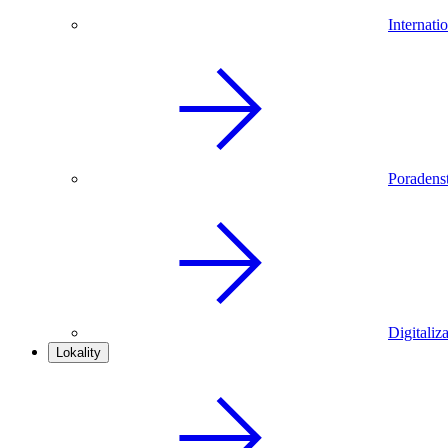
Internati
Poradenst
Digitaliz
Lokality