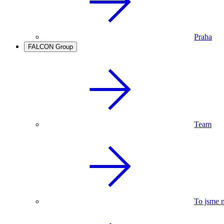
Praha
FALCON Group
Team
To jsme 