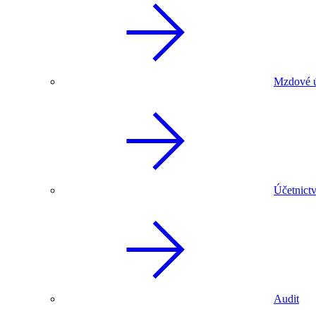
Mzdové ú
Účetnictv
Audit