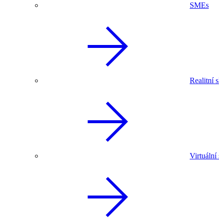
SMEs
Realitní 
Virtuální