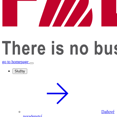
go to homepage
Služby
Daňové
poradenství