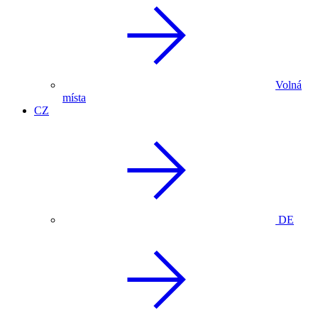
Volná
místa
CZ
DE