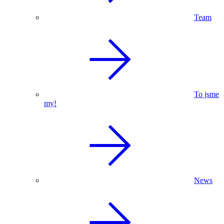
Team
To jsme
my!
News