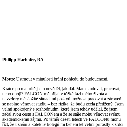
Philipp Harhofer, BA
Motto
: Ustrnout v minulosti brání pohledu do budoucnosti.
Krátce po maturitě jsem nevěděl, jak dál. Mám studovat, pracovat,
nebo obojí? FALCON mě přijal v těžké fázi mého života a
navzdory mé složité situaci mi poskytl možnost pracovat a zároveň
se naplno věnovat studiu – bez rizika, že budu zcela přetížený. Jsem
velmi spokojený s rozhodnutím, které jsem tehdy udělal, že jsem
začal svou cestu s FALCONem a že se stále mohu věnovat svému
akademickému zájmu. Po téměř deseti letech ve FALCONu mohu
říct, že uznání a kolektiv kolegů mi během let velmi přirostly k srdci