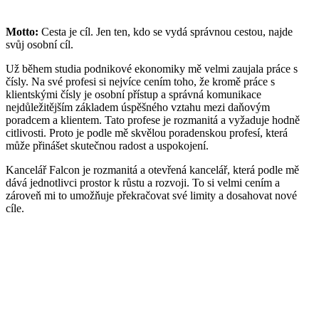
Motto:
Cesta je cíl. Jen ten, kdo se vydá správnou cestou, najde
svůj osobní cíl.
Už během studia podnikové ekonomiky mě velmi zaujala práce s
čísly. Na své profesi si nejvíce cením toho, že kromě práce s
klientskými čísly je osobní přístup a správná komunikace
nejdůležitějším základem úspěšného vztahu mezi daňovým
poradcem a klientem. Tato profese je rozmanitá a vyžaduje hodně
citlivosti. Proto je podle mě skvělou poradenskou profesí, která
může přinášet skutečnou radost a uspokojení.
Kancelář Falcon je rozmanitá a otevřená kancelář, která podle mě
dává jednotlivci prostor k růstu a rozvoji. To si velmi cením a
zároveň mi to umožňuje překračovat své limity a dosahovat nové
cíle.