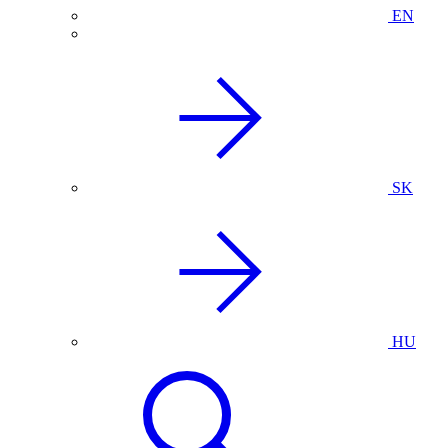
EN
SK
HU