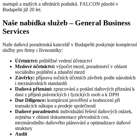
startupů a malých a středních podniků. FALCON působí v
Budapešti již 20 let.
Naše nabídka služeb – General Business
Services
Naše daňová poradenská kancelář v Budapešti poskytuje komplexní
služby pro firmy i živnostníky:
Účetnictví:
průběžné vedení účetnictví
Mzdové účetnictví:
výpočet mezd, poradenství v oblasti
sociálního pojištění a zdanění mezd
Závěrky:
příprava ročních účetních závěrek podle národních
i mezinárodních standardů
Daňová přiznání:
zpracování a podání daňových přiznání k
dani z příjmů právnických i fyzických osob a k DPH
Due Diligence:
komplexní prověření a hodnocení při
transakcích nákupu a prodeje společností
Daňové poradenství:
individuální řešení daňových otázek,
zejména v oblasti dokumentace převodních cen,
mezinárodního daňového plánování a optimalizace daňové
struktury
Audit