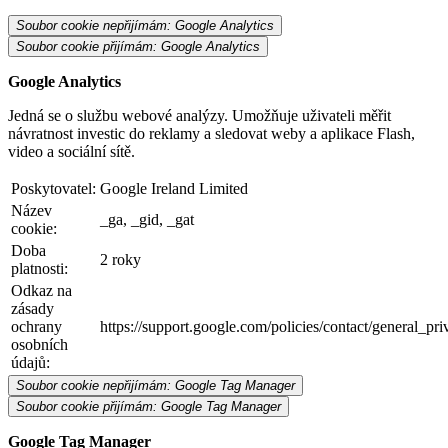
Soubor cookie nepřijímám: Google Analytics
Soubor cookie přijímám: Google Analytics
Google Analytics
Jedná se o službu webové analýzy. Umožňuje uživateli měřit
návratnost investic do reklamy a sledovat weby a aplikace Flash,
video a sociální sítě.
Poskytovatel:
Google Ireland Limited
Název
_ga, _gid, _gat
cookie:
Doba
2 roky
platnosti:
Odkaz na
zásady
ochrany
https://support.google.com/policies/contact/general_pr
osobních
údajů:
Soubor cookie nepřijímám: Google Tag Manager
Soubor cookie přijímám: Google Tag Manager
Google Tag Manager