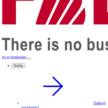
go to homepage
Služby
Daňové
poradenství