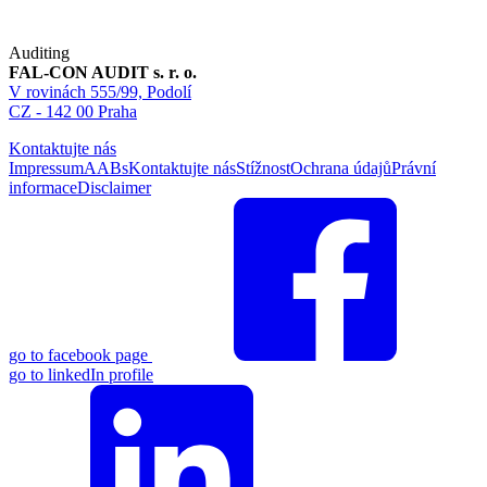
Auditing
FAL-CON AUDIT s. r. o.
V rovinách 555/99, Podolí
CZ - 142 00 Praha
Kontaktujte nás
Impressum
AABs
Kontaktujte nás
Stížnost
Ochrana údajů
Právní
informace
Disclaimer
go to facebook page
go to linkedIn profile