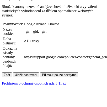
Slouží k anonymizované analýze chování uživatelů a vytváření
statistických vyhodnocení za účelem optimalizace webových
stránek.
Poskytovatel:
Google Ireland Limited
Název
_ga, _gid, _gat
cookie:
Doba
Až 2 roky
platnosti:
Odkaz na
zásady
ochrany
https://support.google.com/policies/contact/general_pr
osobních
údajů:
Zpět
Uložit nastavení
Přijmout pouze nezbytné
Prohlášení o ochraně osobních údajů
Tiráž