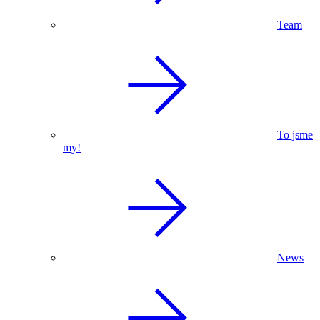
Team
To jsme
my!
News