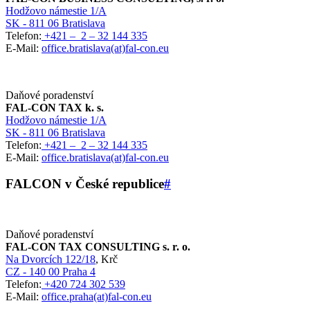
Hodžovo námestie 1/A
SK - 811 06 Bratislava
Telefon:
+421 – 2 – 32 144 335
E-Mail:
office.bratislava(at)fal-con.eu
Daňové poradenství
FAL-CON TAX k. s.
Hodžovo námestie 1/A
SK - 811 06 Bratislava
Telefon:
+421 – 2 – 32 144 335
E-Mail:
office.bratislava(at)fal-con.eu
FALCON v České republice
#
Daňové poradenství
FAL-CON TAX CONSULTING s. r. o.
Na Dvorcích 122/18
, Krč
CZ - 140 00 Praha 4
Telefon:
+420 724 302 539
E-Mail:
office.praha(at)fal-con.eu