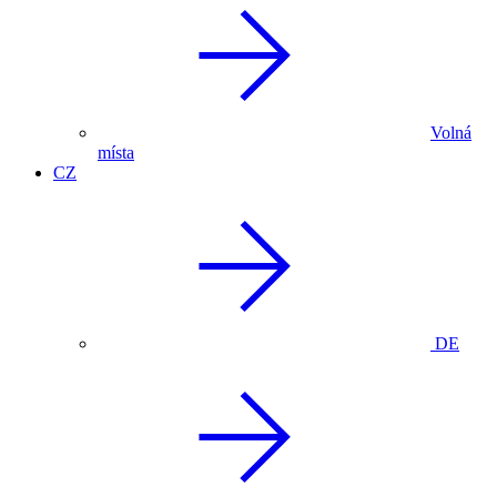
Volná
místa
CZ
DE