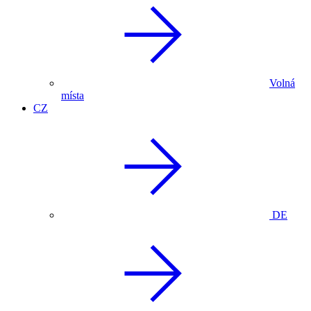
Volná
místa
CZ
DE