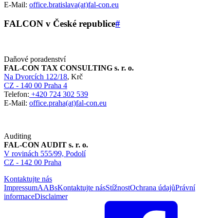
E-Mail:
office.bratislava(at)fal-con.eu
FALCON v České republice
#
Daňové poradenství
FAL-CON TAX CONSULTING s. r. o.
Na Dvorcích 122/18
, Krč
CZ - 140 00 Praha 4
Telefon:
+420 724 302 539
E-Mail:
office.praha(at)fal-con.eu
Auditing
FAL-CON AUDIT s. r. o.
V rovinách 555/99, Podolí
CZ - 142 00 Praha
Kontaktujte nás
Impressum
AABs
Kontaktujte nás
Stížnost
Ochrana údajů
Právní
informace
Disclaimer