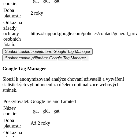
_ga, _gid, _gat
cookie:
Doba
2 roky
platnosti:
Odkaz na
zásady
ochrany
https://support.google.com/policies/contact/general_pr
osobních
údajů:
Soubor cookie nepřijímám: Google Tag Manager
Soubor cookie přijímám: Google Tag Manager
Google Tag Manager
Slouží k anonymizované analýze chování uživatelů a vytváření
statistických vyhodnocení za účelem optimalizace webových
stránek.
Poskytovatel:
Google Ireland Limited
Název
_ga, _gid, _gat
cookie:
Doba
Až 2 roky
platnosti:
Odkaz na