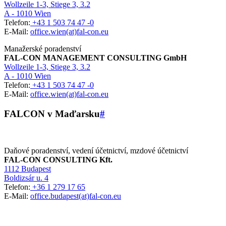
Wollzeile 1-3, Stiege 3, 3.2
A - 1010 Wien
Telefon:
+43 1 503 74 47 -0
E-Mail:
office.wien(at)fal-con.eu
Manažerské poradenství
FAL-CON MANAGEMENT CONSULTING GmbH
Wollzeile 1-3, Stiege 3, 3.2
A - 1010 Wien
Telefon:
+43 1 503 74 47 -0
E-Mail:
office.wien(at)fal-con.eu
FALCON v Maďarsku
#
Daňové poradenství, vedení účetnictví, mzdové účetnictví
FAL-CON CONSULTING Kft.
1112 Budapest
Boldizsár u. 4
Telefon:
+36 1 279 17 65
E-Mail:
office.budapest(at)fal-con.eu