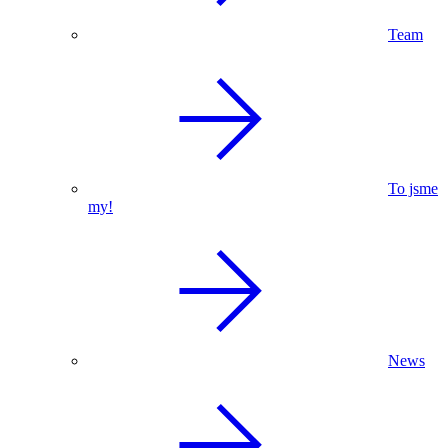
Team
To jsme
my!
News