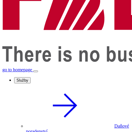
go to homepage
Služby
Daňové
poradenství