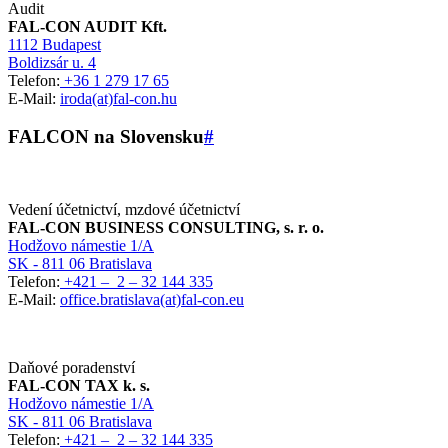
Audit
FAL-CON AUDIT Kft.
1112 Budapest
Boldizsár u. 4
Telefon:
+36 1 279 17 65
E-Mail:
iroda(at)fal-con.hu
FALCON na Slovensku
#
Vedení účetnictví, mzdové účetnictví
FAL-CON BUSINESS CONSULTING, s. r. o.
Hodžovo námestie 1/A
SK - 811 06 Bratislava
Telefon:
+421 – 2 – 32 144 335
E-Mail:
office.bratislava(at)fal-con.eu
Daňové poradenství
FAL-CON TAX k. s.
Hodžovo námestie 1/A
SK - 811 06 Bratislava
Telefon:
+421 – 2 – 32 144 335