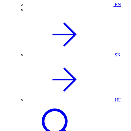
EN
SK
HU