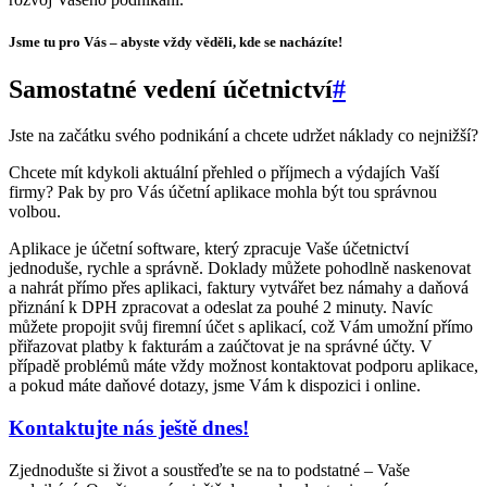
Jsme tu pro Vás – abyste vždy věděli, kde se nacházíte!
Samostatné vedení účetnictví
#
Jste na začátku svého podnikání a chcete udržet náklady co nejnižší?
Chcete mít kdykoli aktuální přehled o příjmech a výdajích Vaší
firmy? Pak by pro Vás účetní aplikace mohla být tou správnou
volbou.
Aplikace je účetní software, který zpracuje Vaše účetnictví
jednoduše, rychle a správně. Doklady můžete pohodlně naskenovat
a nahrát přímo přes aplikaci, faktury vytvářet bez námahy a daňová
přiznání k DPH zpracovat a odeslat za pouhé 2 minuty. Navíc
můžete propojit svůj firemní účet s aplikací, což Vám umožní přímo
přiřazovat platby k fakturám a zaúčtovat je na správné účty. V
případě problémů máte vždy možnost kontaktovat podporu aplikace,
a pokud máte daňové dotazy, jsme Vám k dispozici i online.
Kontaktujte nás ještě dnes!
Zjednodušte si život a soustřeďte se na to podstatné – Vaše