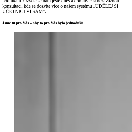
podnikání. Ozvěte se nám ještě dnes a domluvte si nezávaznou
konzultaci, kde se dozvíte více o našem systému „UDĚLEJ SI
ÚČETNICTVÍ SÁM“.
Jsme tu pro Vás – aby to pro Vás bylo jednodušší!