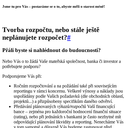
Jsme tu pro Vás – postaráme se o to, abyste měli o starost méně!
Tvorba rozpočtu, nebo stále ještě
neplánujete rozpočet?
#
Přáli byste si nahlédnout do budoucnosti?
Nebo Vás o to žádá Vaše mateřská společnost, banka či investor a
potřebujete podporu?
Podporujeme Vás při:
Ročním rozpočtování a na požádání také při souvisejícím
reportingu v rámci koncernu. Veškeré výnosy a náklady jsou
uspořádány podle Vašich požadavků (dle obchodních oblastí,
projektů...) a přizpůsobeny specifikům daného odvětví.
Předávání plánovaných
výkazů/rozpočtů
Vaší financující
bance – zejména pro každoroční hodnocení finanční situace
(rating), nebo při jednáních s bankami je často nezbytné mít
odpovídající plánování likvidity a reporting. Nenecháme Vás
v tom samotné a důrazně Vás budeme zastupovat před