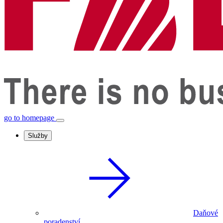
go to homepage
Služby
Daňové
poradenství