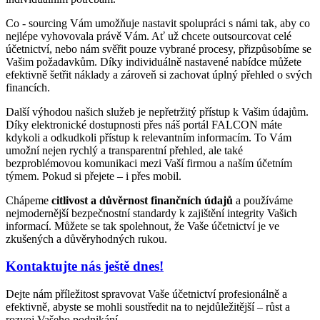
Co - sourcing Vám umožňuje nastavit spolupráci s námi tak, aby co
nejlépe vyhovovala právě Vám. Ať už chcete outsourcovat celé
účetnictví, nebo nám svěřit pouze vybrané procesy, přizpůsobíme se
Vašim požadavkům. Díky individuálně nastavené nabídce můžete
efektivně šetřit náklady a zároveň si zachovat úplný přehled o svých
financích.
Další výhodou našich služeb je nepřetržitý přístup k Vašim údajům.
Díky elektronické dostupnosti přes náš portál FALCON máte
kdykoli a odkudkoli přístup k relevantním informacím. To Vám
umožní nejen rychlý a transparentní přehled, ale také
bezproblémovou komunikaci mezi Vaší firmou a naším účetním
týmem. Pokud si přejete – i přes mobil.
Chápeme
citlivost a důvěrnost finančních údajů
a používáme
nejmodernější bezpečnostní standardy k zajištění integrity Vašich
informací. Můžete se tak spolehnout, že Vaše účetnictví je ve
zkušených a důvěryhodných rukou.
Kontaktujte nás ještě dnes!
Dejte nám příležitost spravovat Vaše účetnictví profesionálně a
efektivně, abyste se mohli soustředit na to nejdůležitější – růst a
rozvoj Vašeho podnikání.