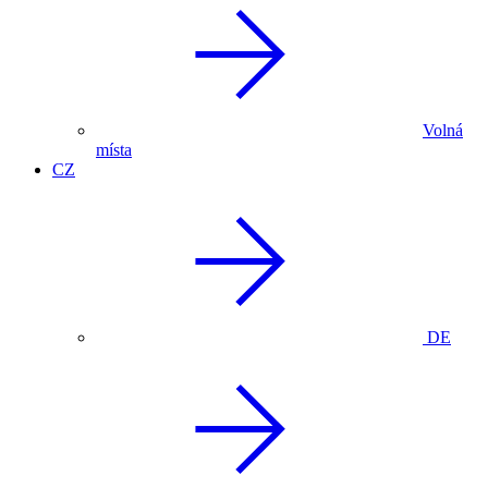
Volná
místa
CZ
DE