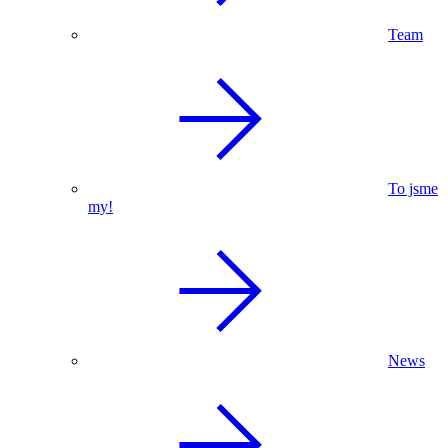
Team
To jsme
my!
News