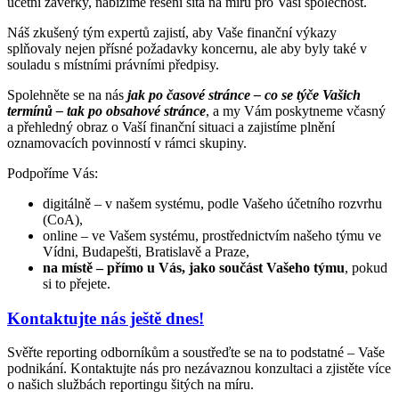
účetní závěrky, nabízíme řešení šitá na míru pro Vaši společnost.
Náš zkušený tým expertů zajistí, aby Vaše finanční výkazy
splňovaly nejen přísné požadavky koncernu, ale aby byly také v
souladu s místními právními předpisy.
Spolehněte se na nás
jak po časové stránce – co se týče Vašich
termínů – tak po obsahové stránce
, a my Vám poskytneme včasný
a přehledný obraz o Vaší finanční situaci a zajistíme plnění
oznamovacích povinností v rámci skupiny.
Podpoříme Vás:
digitálně – v našem systému, podle Vašeho účetního rozvrhu
(CoA),
online – ve Vašem systému, prostřednictvím našeho týmu ve
Vídni, Budapešti, Bratislavě a Praze,
na místě – přímo u Vás, jako součást Vašeho týmu
, pokud
si to přejete.
Kontaktujte nás ještě dnes!
Svěřte reporting odborníkům a soustřeďte se na to podstatné – Vaše
podnikání. Kontaktujte nás pro nezávaznou konzultaci a zjistěte více
o našich službách reportingu šitých na míru.