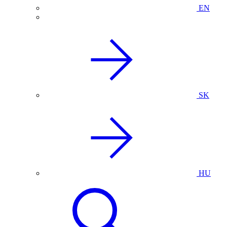
EN
SK
HU