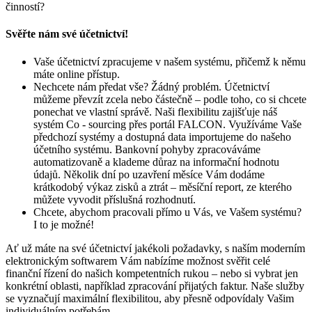
činností?
Svěřte nám své účetnictví!
Vaše účetnictví zpracujeme v našem systému, přičemž k němu
máte online přístup.
Nechcete nám předat vše? Žádný problém. Účetnictví
můžeme převzít zcela nebo částečně – podle toho, co si chcete
ponechat ve vlastní správě. Naši flexibilitu zajišťuje náš
systém Co - sourcing přes portál FALCON. Využíváme Vaše
předchozí systémy a dostupná data importujeme do našeho
účetního systému. Bankovní pohyby zpracováváme
automatizovaně a klademe důraz na informační hodnotu
údajů. Několik dní po uzavření měsíce Vám dodáme
krátkodobý výkaz zisků a ztrát – měsíční report, ze kterého
můžete vyvodit příslušná rozhodnutí.
Chcete, abychom pracovali přímo u Vás, ve Vašem systému?
I to je možné!
Ať už máte na své účetnictví jakékoli požadavky, s naším moderním
elektronickým softwarem Vám nabízíme možnost svěřit celé
finanční řízení do našich kompetentních rukou – nebo si vybrat jen
konkrétní oblasti, například zpracování přijatých faktur. Naše služby
se vyznačují maximální flexibilitou, aby přesně odpovídaly Vašim
individuálním potřebám.