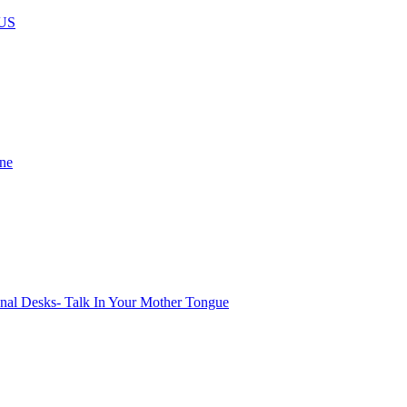
US
ine
onal Desks- Talk In Your Mother Tongue