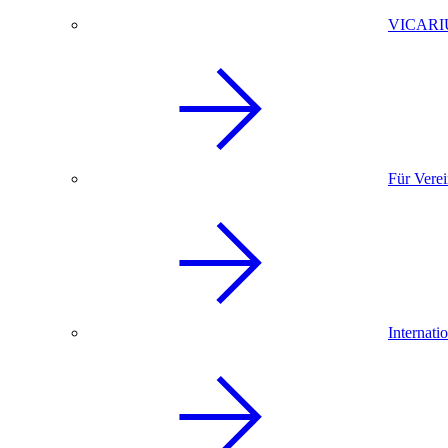
VICARI
Für Vere
Internati