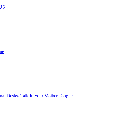
US
ine
onal Desks- Talk In Your Mother Tongue