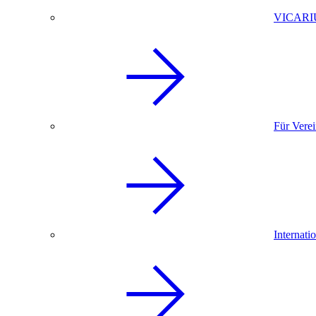
VICARI
Für Vere
Internati