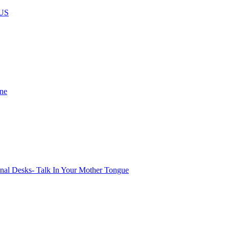
US
ine
onal Desks- Talk In Your Mother Tongue