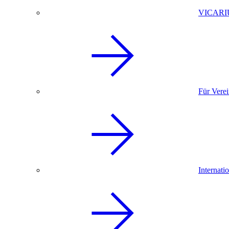
VICARI
Für Vere
Internati