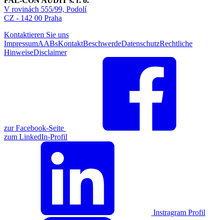
FAL-CON AUDIT s. r. o.
V rovinách 555/99, Podolí
CZ - 142 00 Praha
Kontaktieren Sie uns
Impressum
AABs
Kontakt
Beschwerde
Datenschutz
Rechtliche
Hinweise
Disclaimer
zur Facebook-Seite
zum LinkedIn-Profil
Instragram Profil