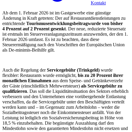
Kontakt
Ab dem 1. Februar 2026 ist im Gastgewerbe eine günstige
Änderung in Kraft getreten: Der auf Restaurantdienstleistungen zu
entrichtende
Tourismusentwicklungsbeitrag
wurde von bisher
4 Prozent auf 2 Prozent gesenkt
. Der neue, reduzierte Steuersatz
ist erstmals im Steuerveranlagungszeitraum anzuwenden, der den 1.
Februar 2026 umfasst. Es ist zu beachten, dass diese
Steuerermäßigung nach den Vorschriften der Europäischen Union
als De-minimis-Beihilfe gilt.
Auch die Regelung der
Servicegebühr (Trinkgeld)
wurde
flexibler: Restaurants wurde ermöglicht,
bis zu 20 Prozent ihrer
monatlichen Einnahmen
aus dem Speise- und Getränkeverzehr
der Gäste (einschließlich Mehrwertsteuer)
als Servicegebühr zu
qualifizieren
. Das soll die Liquiditätssituation des Sektors erheblich
verbessern und den Unternehmen eine vorübergehende Entlastung
verschaffen, da die Servicegebühr unter den Beschäftigten verteilt
werden kann und – im Gegensatz zum Arbeitslohn – weder die
Sozialbeitragssteuer noch die Einkommensteuer anfällt. Von der
Leistung ist lediglich ein Sozialversicherungsbeitrag in Höhe von
18,5 % einzubehalten. Die begünstigte Auszahlung darf den
Mindestlohn sowie den garantierten Mindestlohn nicht ersetzen und