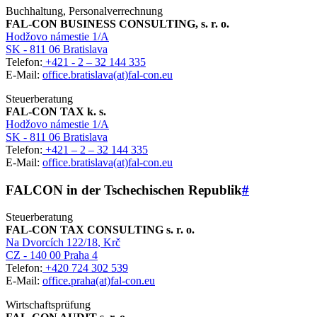
Buchhaltung, Personalverrechnung
FAL-CON BUSINESS CONSULTING, s. r. o.
Hodžovo námestie 1/A
SK - 811 06 Bratislava
Telefon:
+421 - 2 – 32 144 335
E-Mail:
office.bratislava(at)fal-con.eu
Steuerberatung
FAL-CON TAX k. s.
Hodžovo námestie 1/A
SK - 811 06 Bratislava
Telefon:
+421 – 2 – 32 144 335
E-Mail:
office.bratislava(at)fal-con.eu
FALCON in der Tschechischen Republik
#
Steuerberatung
FAL-CON TAX CONSULTING s. r. o.
Na Dvorcích 122/18
, Krč
CZ - 140 00 Praha 4
Telefon:
+420 724 302 539
E-Mail:
office.praha(at)fal-con.eu
Wirtschaftsprüfung