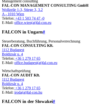
Management consulting
FAL-CON MANAGEMENT CONSULTING GmbH
Wollzeile 1-3, Stiege 3, 3.2
A - 1010 Wien
Telefon:
+43 1 503 74 47 -0
E-Mail:
office.wien(at)fal-con.eu
FALCON in Ungarn
#
Steuerberatung, Buchführung, Personalverrechnung
FAL-CON CONSULTING Kft.
1112 Budapest
Boldizsár u. 4
Telefon:
+36 1 279 17 65
E-Mail:
office.budapest(at)fal-con.eu
Wirtschaftsprüfung
FAL-CON AUDIT Kft.
1112 Budapest
Boldizsár u. 4
Telefon:
+36 1 279 17 65
E-Mail:
iroda(at)fal-con.hu
FALCON in der Slowakei
#