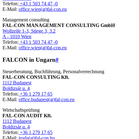
Telefon:
+43 1 503 74 47 -0
E-Mail:
office.wien(at)fal-con.eu
Management consulting
FAL-CON MANAGEMENT CONSULTING GmbH
Wollzeile 1-3, Stiege 3, 3.2
A - 1010 Wien
Telefon:
+43 1 503 74 47 -0
E-Mail:
office.wien(at)fal-con.eu
FALCON in Ungarn
#
Steuerberatung, Buchführung, Personalverrechnung
FAL-CON CONSULTING Kft.
1112 Budapest
Boldizsár u. 4
Telefon:
+36 1 279 17 65
E-Mail:
office.budapest(at)fal-con.eu
Wirtschaftsprüfung
FAL-CON AUDIT Kft.
1112 Budapest
Boldizsár u. 4
Telefon:
+36 1 279 17 65
E-Mail:
iroda(at)fal-con.hu