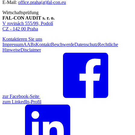
E-Mail:
office.praha(at)fal-con.eu
Wirtschaftsprüfung
FAL-CON AUDIT s. r. o.
V rovinách 555/99, Podolí
CZ - 142 00 Praha
Kontaktieren Sie uns
Impressum
AABs
Kontakt
Beschwerde
Datenschutz
Rechtliche
Hinweise
Disclaimer
zur Facebook-Seite
zum LinkedIn-Profil