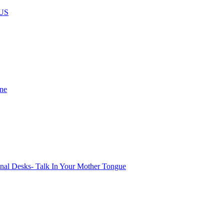
US
ine
onal Desks- Talk In Your Mother Tongue