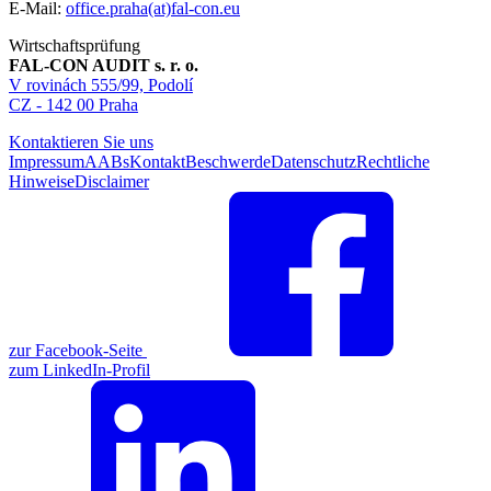
E-Mail:
office.praha(at)fal-con.eu
Wirtschaftsprüfung
FAL-CON AUDIT s. r. o.
V rovinách 555/99, Podolí
CZ - 142 00 Praha
Kontaktieren Sie uns
Impressum
AABs
Kontakt
Beschwerde
Datenschutz
Rechtliche
Hinweise
Disclaimer
zur Facebook-Seite
zum LinkedIn-Profil