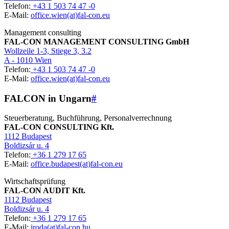
Telefon:
+43 1 503 74 47 -0
E-Mail:
office.wien(at)fal-con.eu
Management consulting
FAL-CON MANAGEMENT CONSULTING GmbH
Wollzeile 1-3, Stiege 3, 3.2
A - 1010 Wien
Telefon:
+43 1 503 74 47 -0
E-Mail:
office.wien(at)fal-con.eu
FALCON in Ungarn
#
Steuerberatung, Buchführung, Personalverrechnung
FAL-CON CONSULTING Kft.
1112 Budapest
Boldizsár u. 4
Telefon:
+36 1 279 17 65
E-Mail:
office.budapest(at)fal-con.eu
Wirtschaftsprüfung
FAL-CON AUDIT Kft.
1112 Budapest
Boldizsár u. 4
Telefon:
+36 1 279 17 65
E-Mail:
iroda(at)fal-con.hu