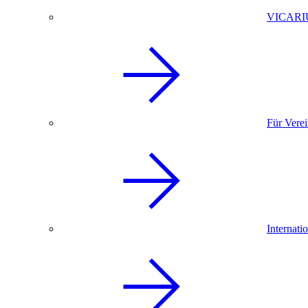
VICARI
Für Vere
Internati