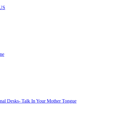
US
ine
onal Desks- Talk In Your Mother Tongue