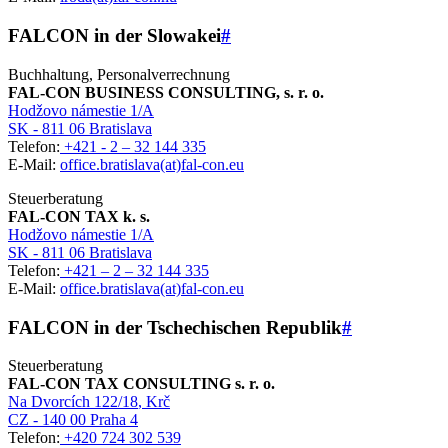
FALCON in der Slowakei
#
Buchhaltung, Personalverrechnung
FAL-CON BUSINESS CONSULTING, s. r. o.
Hodžovo námestie 1/A
SK - 811 06 Bratislava
Telefon:
+421 - 2 – 32 144 335
E-Mail:
office.bratislava(at)fal-con.eu
Steuerberatung
FAL-CON TAX k. s.
Hodžovo námestie 1/A
SK - 811 06 Bratislava
Telefon:
+421 – 2 – 32 144 335
E-Mail:
office.bratislava(at)fal-con.eu
FALCON in der Tschechischen Republik
#
Steuerberatung
FAL-CON TAX CONSULTING s. r. o.
Na Dvorcích 122/18
, Krč
CZ - 140 00 Praha 4
Telefon:
+420 724 302 539