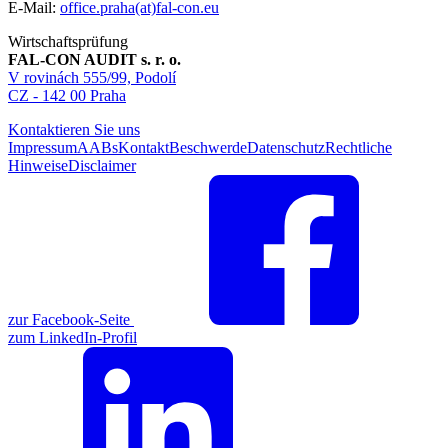
E-Mail:
office.praha(at)fal-con.eu
Wirtschaftsprüfung
FAL-CON AUDIT s. r. o.
V rovinách 555/99, Podolí
CZ - 142 00 Praha
Kontaktieren Sie uns
Impressum
AABs
Kontakt
Beschwerde
Datenschutz
Rechtliche
Hinweise
Disclaimer
zur Facebook-Seite
zum LinkedIn-Profil