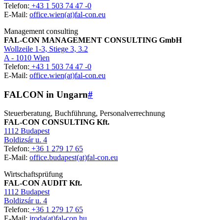
Telefon:
+43 1 503 74 47 -0
E-Mail:
office.wien(at)fal-con.eu
Management consulting
FAL-CON MANAGEMENT CONSULTING GmbH
Wollzeile 1-3, Stiege 3, 3.2
A - 1010 Wien
Telefon:
+43 1 503 74 47 -0
E-Mail:
office.wien(at)fal-con.eu
FALCON in Ungarn
#
Steuerberatung, Buchführung, Personalverrechnung
FAL-CON CONSULTING Kft.
1112 Budapest
Boldizsár u. 4
Telefon:
+36 1 279 17 65
E-Mail:
office.budapest(at)fal-con.eu
Wirtschaftsprüfung
FAL-CON AUDIT Kft.
1112 Budapest
Boldizsár u. 4
Telefon:
+36 1 279 17 65
E-Mail:
iroda(at)fal-con.hu