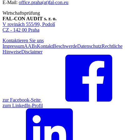
E-Mail:
office.praha(at)fal-con.eu
Wirtschaftsprüfung
FAL-CON AUDIT s. r. o.
V rovinách 555/99, Podolí
CZ - 142 00 Praha
Kontaktieren Sie uns
Impressum
AABs
Kontakt
Beschwerde
Datenschutz
Rechtliche
Hinweise
Disclaimer
zur Facebook-Seite
zum LinkedIn-Profil