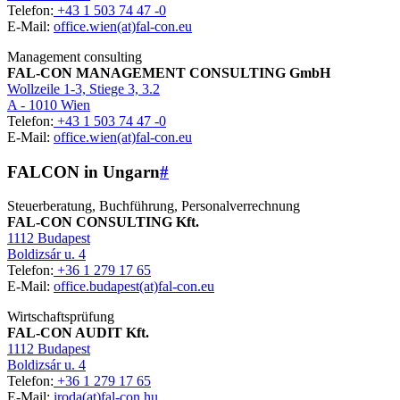
Telefon:
+43 1 503 74 47 -0
E-Mail:
office.wien(at)fal-con.eu
Management consulting
FAL-CON MANAGEMENT CONSULTING GmbH
Wollzeile 1-3, Stiege 3, 3.2
A - 1010 Wien
Telefon:
+43 1 503 74 47 -0
E-Mail:
office.wien(at)fal-con.eu
FALCON in Ungarn
#
Steuerberatung, Buchführung, Personalverrechnung
FAL-CON CONSULTING Kft.
1112 Budapest
Boldizsár u. 4
Telefon:
+36 1 279 17 65
E-Mail:
office.budapest(at)fal-con.eu
Wirtschaftsprüfung
FAL-CON AUDIT Kft.
1112 Budapest
Boldizsár u. 4
Telefon:
+36 1 279 17 65
E-Mail:
iroda(at)fal-con.hu