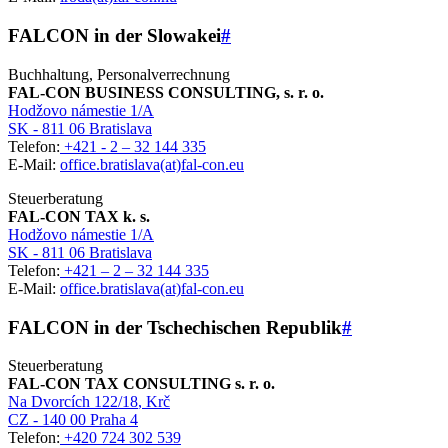
FALCON in der Slowakei
#
Buchhaltung, Personalverrechnung
FAL-CON BUSINESS CONSULTING, s. r. o.
Hodžovo námestie 1/A
SK - 811 06 Bratislava
Telefon:
+421 - 2 – 32 144 335
E-Mail:
office.bratislava(at)fal-con.eu
Steuerberatung
FAL-CON TAX k. s.
Hodžovo námestie 1/A
SK - 811 06 Bratislava
Telefon:
+421 – 2 – 32 144 335
E-Mail:
office.bratislava(at)fal-con.eu
FALCON in der Tschechischen Republik
#
Steuerberatung
FAL-CON TAX CONSULTING s. r. o.
Na Dvorcích 122/18
, Krč
CZ - 140 00 Praha 4
Telefon:
+420 724 302 539