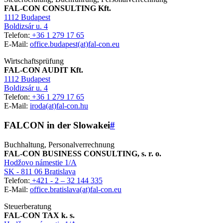
FAL-CON CONSULTING Kft.
1112 Budapest
Boldizsár u. 4
Telefon:
+36 1 279 17 65
E-Mail:
office.budapest(at)fal-con.eu
Wirtschaftsprüfung
FAL-CON AUDIT Kft.
1112 Budapest
Boldizsár u. 4
Telefon:
+36 1 279 17 65
E-Mail:
iroda(at)fal-con.hu
FALCON in der Slowakei
#
Buchhaltung, Personalverrechnung
FAL-CON BUSINESS CONSULTING, s. r. o.
Hodžovo námestie 1/A
SK - 811 06 Bratislava
Telefon:
+421 - 2 – 32 144 335
E-Mail:
office.bratislava(at)fal-con.eu
Steuerberatung
FAL-CON TAX k. s.