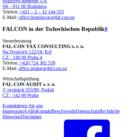
Hodžovo námestie 1/A
SK - 811 06 Bratislava
Telefon:
+421 – 2 – 32 144 335
E-Mail:
office.bratislava(at)fal-con.eu
FALCON in der Tschechischen Republik
#
Steuerberatung
FAL-CON TAX CONSULTING s. r. o.
Na Dvorcích 122/18
, Krč
CZ - 140 00 Praha 4
Telefon:
+420 724 302 539
E-Mail:
office.praha(at)fal-con.eu
Wirtschaftsprüfung
FAL-CON AUDIT s. r. o.
V rovinách 555/99, Podolí
CZ - 142 00 Praha
Kontaktieren Sie uns
Impressum
AABs
Kontakt
Beschwerde
Datenschutz
Rechtliche
Hinweise
Disclaimer